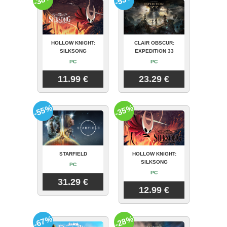
HOLLOW KNIGHT:
CLAIR OBSCUR:
SILKSONG
EXPEDITION 33
PC
PC
11.99 €
23.29 €
-55%
-35%
STARFIELD
HOLLOW KNIGHT:
SILKSONG
PC
PC
31.29 €
12.99 €
-67%
-28%