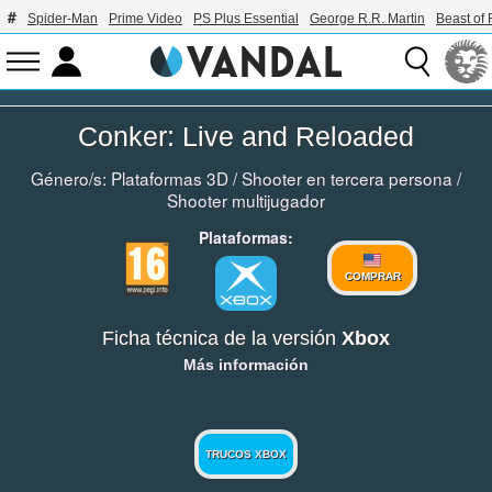
Spider-Man
Prime Video
PS Plus Essential
George R.R. Martin
Beast of 
Conker: Live and Reloaded
Género/s:
Plataformas 3D
/
Shooter en tercera persona
/
Shooter multijugador
Plataformas:
COMPRAR
Ficha técnica de la versión
Xbox
Más información
TRUCOS XBOX