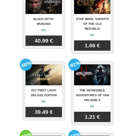
BLACK MYTH:
STAR WARS: KNIGHTS
WUKONG
OF THE OLD
REPUBLIC
PC
PC
40.99 €
1.66 €
-50%
-91%
007 FIRST LIGHT
THE INCREDIBLE
DELUXE EDITION
ADVENTURES OF VAN
HELSING II
PC
PC
39.49 €
1.21 €
-38%
-53%