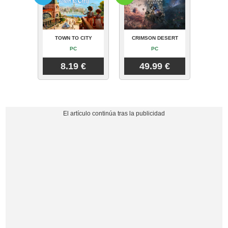
TOWN TO CITY
CRIMSON DESERT
PC
PC
8.19 €
49.99 €