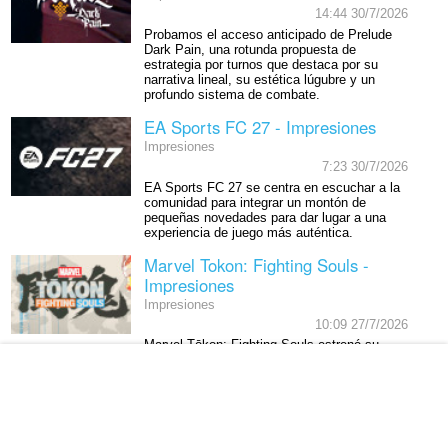
14:44 30/7/2026
Probamos el acceso anticipado de Prelude
Dark Pain, una rotunda propuesta de
estrategia por turnos que destaca por su
narrativa lineal, su estética lúgubre y un
profundo sistema de combate.
EA Sports FC 27 - Impresiones
Impresiones
7:23 30/7/2026
EA Sports FC 27 se centra en escuchar a la
comunidad para integrar un montón de
pequeñas novedades para dar lugar a una
experiencia de juego más auténtica.
Marvel Tokon: Fighting Souls -
Impresiones
Impresiones
10:09 27/7/2026
Marvel Tōkon: Fighting Souls estrenó su
beta abierta y demostró por qué es uno de
los lanzamientos más esperados de verano.
Catechesis - Impresiones
Impresiones
13:56 22/7/2026