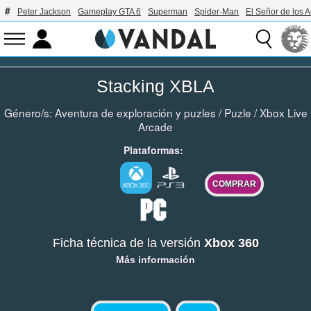
Peter Jackson
Gameplay GTA 6
Superman
Spider-Man
El Señor de los A
Stacking XBLA
Género/s:
Aventura de exploración y puzles
/
Puzle
/
Xbox Live
Arcade
Plataformas:
COMPRAR
Ficha técnica de la versión
Xbox 360
Más información