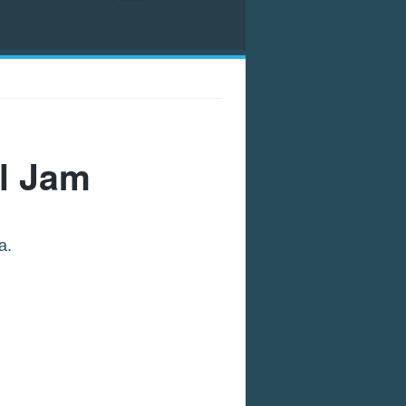
l Jam
a.