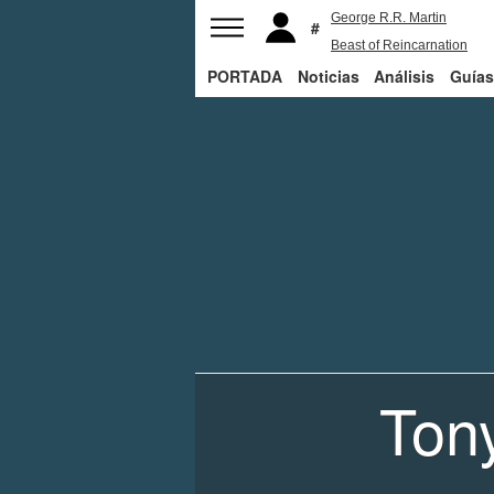
George R.R. Martin
Beast of Reincarnation
PORTADA
Noticias
The Last of Us
Análisis
Bill Gates
Guías
Ton