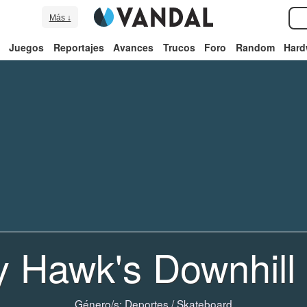
Más ↓
Juegos
Reportajes
Avances
Trucos
Foro
Random
Hard
y Hawk's Downhill
Género/s:
Deportes
/
Skateboard