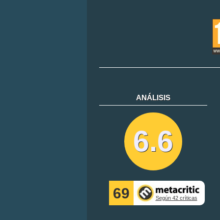
ANÁLISIS
6.6
69
Según 42 críticas