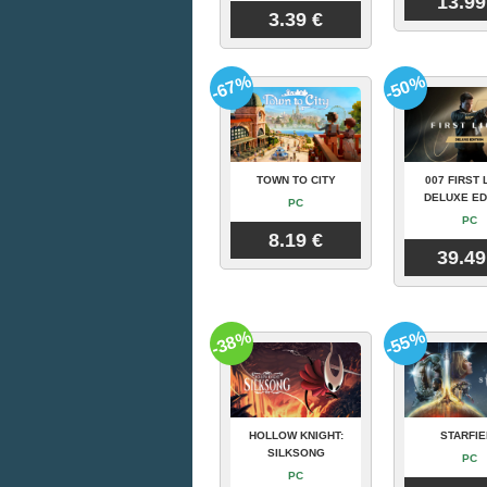
13.99
3.39 €
-67%
-50%
TOWN TO CITY
007 FIRST 
DELUXE ED
PC
PC
8.19 €
39.49
-38%
-55%
HOLLOW KNIGHT:
STARFIE
SILKSONG
PC
PC