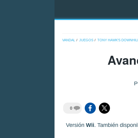
VANDAL
JUEGOS
TONY HAWK'S DOWNHIL
Avan
P
0
Versión
Wii
. También dispon