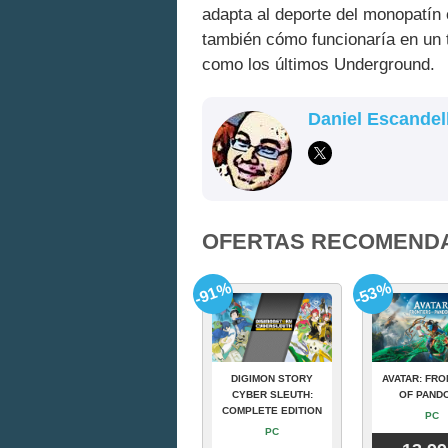
adapta al deporte del monopatín
también cómo funcionaría en un t
como los últimos Underground.
Daniel Escandel
OFERTAS RECOMEND
-91%
-53%
DIGIMON STORY
AVATAR: FRO
CYBER SLEUTH:
OF PAND
COMPLETE EDITION
PC
PC