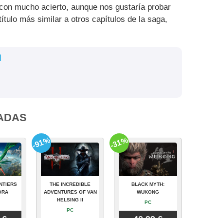
 con mucho acierto, aunque nos gustaría probar
ítulo más similar a otros capítulos de la saga,
l
ADAS
-91%
-31%
NTIERS
THE INCREDIBLE
BLACK MYTH:
ORA
ADVENTURES OF VAN
WUKONG
HELSING II
PC
PC