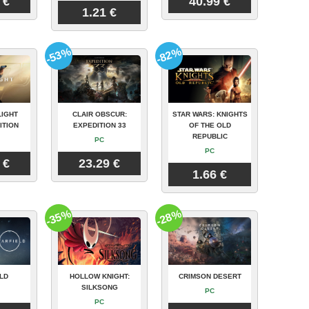
 €
40.99 €
1.21 €
-53%
-82%
LIGHT
CLAIR OBSCUR:
STAR WARS: KNIGHTS
ITION
EXPEDITION 33
OF THE OLD
REPUBLIC
PC
PC
 €
23.29 €
1.66 €
-35%
-28%
LD
HOLLOW KNIGHT:
CRIMSON DESERT
SILKSONG
PC
PC