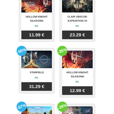
HOLLOW KNIGHT:
CLAIR OBSCUR:
SILKSONG
EXPEDITION 33
PC
PC
11.99 €
23.29 €
-55%
-35%
STARFIELD
HOLLOW KNIGHT:
SILKSONG
PC
PC
31.29 €
12.99 €
-67%
-28%