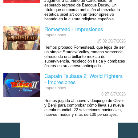
Jugamos a la demo de Catechesis, el
esperado regreso de Baroque Decay. Un
título que desborda ambición al mezclar la
estética pixel art con un terror opresivo
basado en la cultura religiosa española.
Romestead - Impresiones
Impresiones
15:02 20/7/2026
Hemos probado Romestead, que lejos de ser
un simple Stardew Valley romano sorprende
ofreciendo una brillante mezcla de
supervivencia, recolección física y combates
épicos en su acceso anticipado.
Captain Tsubasa 2: World Fighters
- Impresiones
Impresiones
6:27 8/7/2026
Hemos jugado al nuevo videojuego de Oliver
y Benji para comprobar cómo lleva su nueva
escala mundial: 22 selecciones nacionales,
nuevos modos y más de 100 personajes.