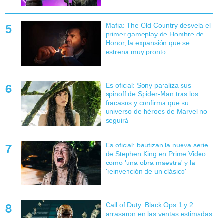
Mafia: The Old Country desvela el
primer gameplay de Hombre de
Honor, la expansión que se
estrena muy pronto
Es oficial: Sony paraliza sus
spinoff de Spider-Man tras los
fracasos y confirma que su
universo de héroes de Marvel no
seguirá
Es oficial: bautizan la nueva serie
de Stephen King en Prime Video
como 'una obra maestra' y la
'reinvención de un clásico'
Call of Duty: Black Ops 1 y 2
arrasaron en las ventas estimadas