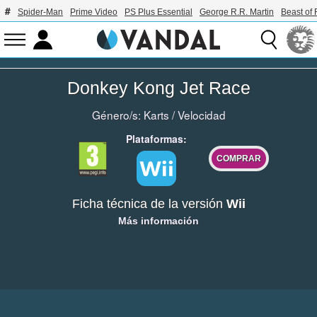
Spider-Man
Prime Video
PS Plus Essential
George R.R. Martin
Beast of 
Donkey Kong Jet Race
Género/s:
Karts
/
Velocidad
Plataformas:
COMPRAR
Ficha técnica de la versión
Wii
Más información