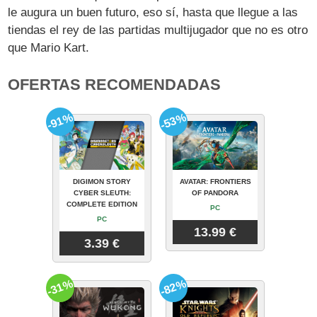
le augura un buen futuro, eso sí, hasta que llegue a las
tiendas el rey de las partidas multijugador que no es otro
que Mario Kart.
OFERTAS RECOMENDADAS
-91%
-53%
DIGIMON STORY
AVATAR: FRONTIERS
CYBER SLEUTH:
OF PANDORA
COMPLETE EDITION
PC
PC
13.99 €
3.39 €
-31%
-82%