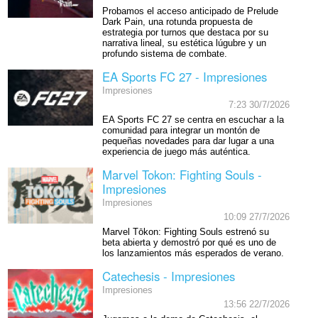
Probamos el acceso anticipado de Prelude
Dark Pain, una rotunda propuesta de
estrategia por turnos que destaca por su
narrativa lineal, su estética lúgubre y un
profundo sistema de combate.
EA Sports FC 27 - Impresiones
Impresiones
7:23 30/7/2026
EA Sports FC 27 se centra en escuchar a la
comunidad para integrar un montón de
pequeñas novedades para dar lugar a una
experiencia de juego más auténtica.
Marvel Tokon: Fighting Souls -
Impresiones
Impresiones
10:09 27/7/2026
Marvel Tōkon: Fighting Souls estrenó su
beta abierta y demostró por qué es uno de
los lanzamientos más esperados de verano.
Catechesis - Impresiones
Impresiones
13:56 22/7/2026