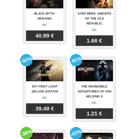
BLACK MYTH:
STAR WARS: KNIGHTS
WUKONG
OF THE OLD
REPUBLIC
PC
PC
40.99 €
1.66 €
-50%
-91%
007 FIRST LIGHT
THE INCREDIBLE
DELUXE EDITION
ADVENTURES OF VAN
HELSING II
PC
PC
39.49 €
1.21 €
-38%
-53%