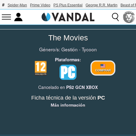
Spider-Man
Prime Video
PS Plus Essential
George R.R. Martin
Beast of 
The Movies
Género/s:
Gestión - Tycoon
Plataformas:
COMPRAR
Cancelado en
PS2
GCN
XBOX
Ficha técnica de la versión
PC
Más información