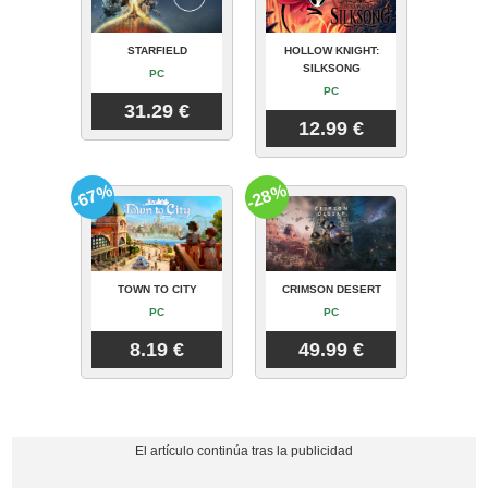
STARFIELD
HOLLOW KNIGHT:
SILKSONG
PC
PC
31.29 €
12.99 €
-67%
-28%
TOWN TO CITY
CRIMSON DESERT
PC
PC
8.19 €
49.99 €