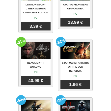
DIGIMON STORY
AVATAR: FRONTIERS
CYBER SLEUTH:
OF PANDORA
COMPLETE EDITION
PC
PC
13.99 €
3.39 €
-31%
-82%
BLACK MYTH:
STAR WARS: KNIGHTS
WUKONG
OF THE OLD
REPUBLIC
PC
PC
40.99 €
1.66 €
-50%
-91%