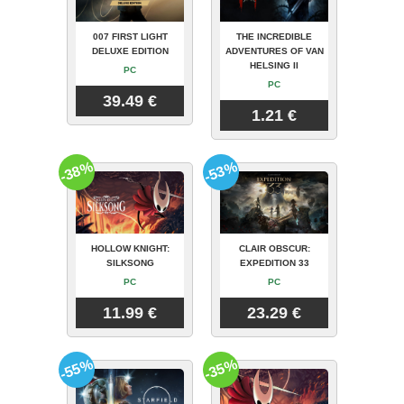
007 FIRST LIGHT
THE INCREDIBLE
DELUXE EDITION
ADVENTURES OF VAN
HELSING II
PC
PC
39.49 €
1.21 €
-38%
-53%
HOLLOW KNIGHT:
CLAIR OBSCUR:
SILKSONG
EXPEDITION 33
PC
PC
11.99 €
23.29 €
-55%
-35%