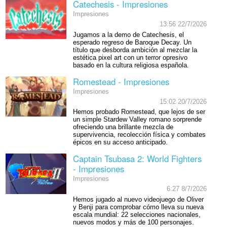
Catechesis - Impresiones
Impresiones
13:56 22/7/2026
Jugamos a la demo de Catechesis, el
esperado regreso de Baroque Decay. Un
título que desborda ambición al mezclar la
estética pixel art con un terror opresivo
basado en la cultura religiosa española.
Romestead - Impresiones
Impresiones
15:02 20/7/2026
Hemos probado Romestead, que lejos de ser
un simple Stardew Valley romano sorprende
ofreciendo una brillante mezcla de
supervivencia, recolección física y combates
épicos en su acceso anticipado.
Captain Tsubasa 2: World Fighters
- Impresiones
Impresiones
6:27 8/7/2026
Hemos jugado al nuevo videojuego de Oliver
y Benji para comprobar cómo lleva su nueva
escala mundial: 22 selecciones nacionales,
nuevos modos y más de 100 personajes.