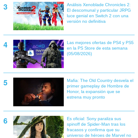
Análisis Xenoblade Chronicles 2:
El descomunal y particular JRPG
luce genial en Switch 2 con una
versión no definitiva
Las mejores ofertas de PS4 y PS5
en la PS Store de esta semana
(05/08/2026)
Mafia: The Old Country desvela el
primer gameplay de Hombre de
Honor, la expansión que se
estrena muy pronto
Es oficial: Sony paraliza sus
spinoff de Spider-Man tras los
fracasos y confirma que su
universo de héroes de Marvel no