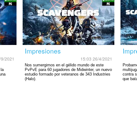
Impresiones
Impr
/9/2021
15:03 26/4/2021
Nos sumergimos en el gélido mundo de este
Probamo
 la
PvPvE para 60 jugadores de Midwinter, un nuevo
multijug
una
estudio formado por veteranos de 343 Industries
contra s
(Halo).
que bata