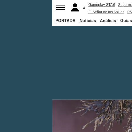
Gameplay GTA 6
Superm
El Señor de los Anillos
PS
PORTADA
Noticias
Análisis
Guías
G