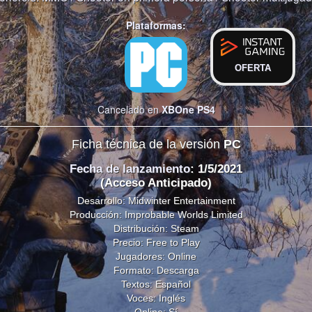
Plataformas:
OFERTA
Cancelado en
XBOne
PS4
Ficha técnica de la versión
PC
Fecha de lanzamiento
: 1/5/2021
(Acceso Anticipado)
Desarrollo: Midwinter Entertainment
Producción: Improbable Worlds Limited
Distribución: Steam
Precio: Free to Play
Jugadores: Online
Formato: Descarga
Textos: Español
Voces: Inglés
Online: Sí