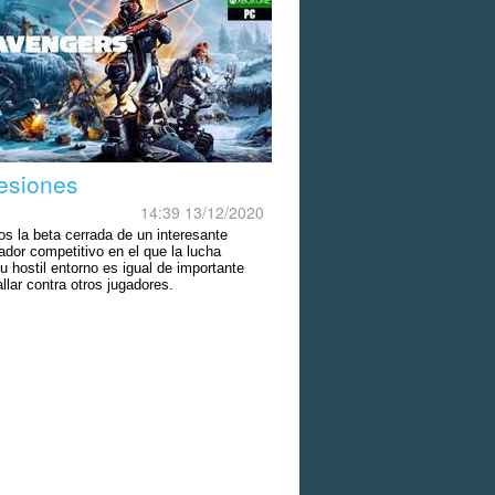
esiones
14:39 13/12/2020
s la beta cerrada de un interesante
ador competitivo en el que la lucha
u hostil entorno es igual de importante
llar contra otros jugadores.