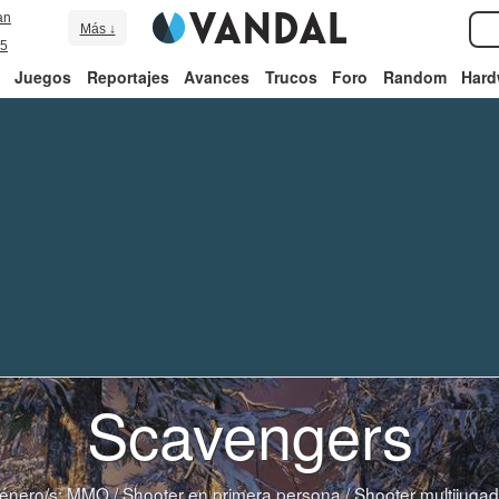
an
Más ↓
5
Juegos
Reportajes
Avances
Trucos
Foro
Random
Hard
Scavengers
énero/s:
MMO
/
Shooter en primera persona
/
Shooter multijugad