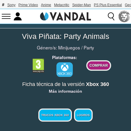
Sony
Prime Video
Anime
Metacritic
Spider-Man
PS Plus Essential
Geo
Viva Piñata: Party Animals
Género/s:
Minijuegos
/
Party
Plataformas:
COMPRAR
Ficha técnica de la versión
Xbox 360
Más información
TRUCOS XBOX 360
LOGROS