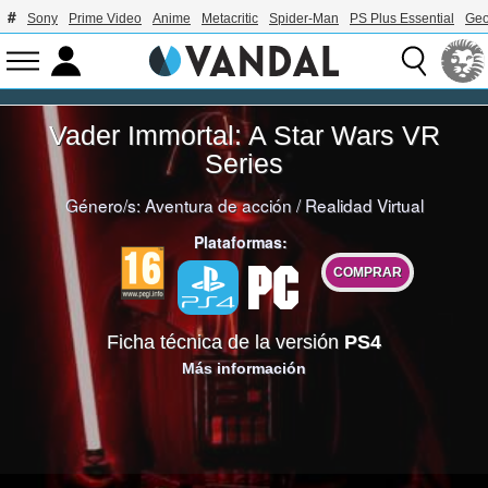
Sony
Prime Video
Anime
Metacritic
Spider-Man
PS Plus Essential
Geo
Vader Immortal: A Star Wars VR
Series
Género/s:
Aventura de acción
/
Realidad Virtual
Plataformas:
COMPRAR
Ficha técnica de la versión
PS4
Más información