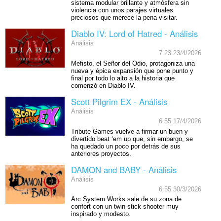
sistema modular brillante y atmósfera sin
violencia con unos parajes virtuales
preciosos que merece la pena visitar.
Diablo IV: Lord of Hatred - Análisis
Análisis
7:23 23/4/2026
Mefisto, el Señor del Odio, protagoniza una
nueva y épica expansión que pone punto y
final por todo lo alto a la historia que
comenzó en Diablo IV.
Scott Pilgrim EX - Análisis
Análisis
6:55 17/4/2026
Tribute Games vuelve a firmar un buen y
divertido beat ‘em up que, sin embargo, se
ha quedado un poco por detrás de sus
anteriores proyectos.
DAMON and BABY - Análisis
Análisis
6:55 30/3/2026
Arc System Works sale de su zona de
confort con un twin-stick shooter muy
inspirado y modesto.