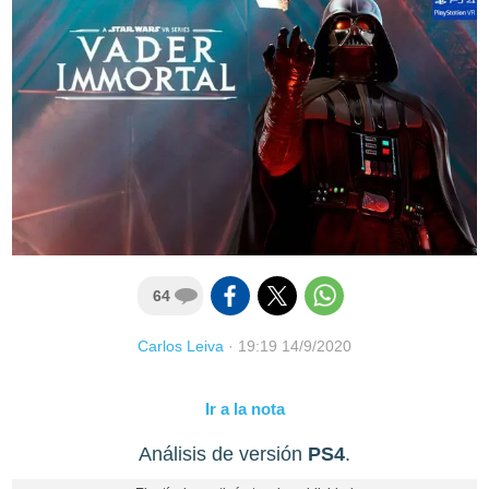
64
Carlos Leiva
·
19:19 14/9/2020
Ir a la nota
Análisis de versión
PS4
.