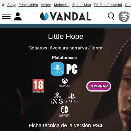
Sony
Prime Video
Anime
Metacritic
Spider-Man
PS Plus Essential
Geo
Little Hope
Género/s:
Aventura narrativa
/
Terror
Plataformas:
COMPRAR
Ficha técnica de la versión
PS4