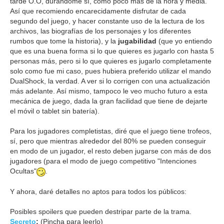
tarde O.O, durándome sí, como poco más de la hora y media.
Así que recomiendo encarecidamente disfrutar de cada
segundo del juego, y hacer constante uso de la lectura de los
archivos, las biografías de los personajes y los diferentes
rumbos que tome la historia), y la
jugabilidad
(que yo entiendo
que es una buena forma si lo que quieres es jugarlo con hasta 5
personas más, pero si lo que quieres es jugarlo completamente
solo como fue mi caso, pues hubiera preferido utilizar el mando
DualShock, la verdad. A ver si lo corrigen con una actualización
más adelante. Así mismo, tampoco le veo mucho futuro a esta
mecánica de juego, dada la gran facilidad que tiene de dejarte
el móvil o tablet sin batería).
Para los jugadores completistas, diré que el juego tiene trofeos,
sí, pero que mientras alrededor del 80% se pueden conseguir
en modo de un jugador, el resto deben jugarse con más de dos
jugadores (para el modo de juego competitivo "Intenciones
Ocultas"
.
Y ahora, daré detalles no aptos para todos los públicos:
Posibles spoilers que pueden destripar parte de la trama.
Secreto
:
(Pincha para leerlo)