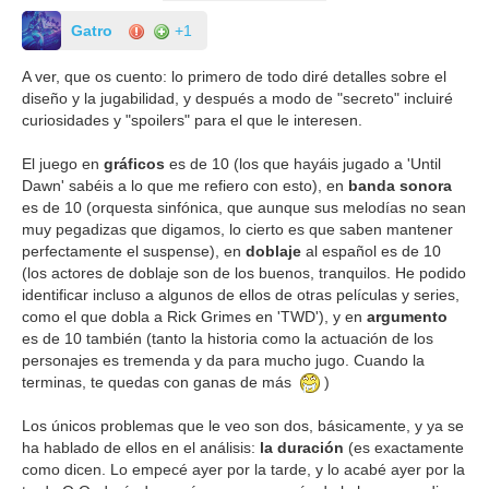
Gatro
+1
A ver, que os cuento: lo primero de todo diré detalles sobre el
diseño y la jugabilidad, y después a modo de "secreto" incluiré
curiosidades y "spoilers" para el que le interesen.
El juego en
gráficos
es de 10 (los que hayáis jugado a 'Until
Dawn' sabéis a lo que me refiero con esto), en
banda sonora
es de 10 (orquesta sinfónica, que aunque sus melodías no sean
muy pegadizas que digamos, lo cierto es que saben mantener
perfectamente el suspense), en
doblaje
al español es de 10
(los actores de doblaje son de los buenos, tranquilos. He podido
identificar incluso a algunos de ellos de otras películas y series,
como el que dobla a Rick Grimes en 'TWD'), y en
argumento
es de 10 también (tanto la historia como la actuación de los
personajes es tremenda y da para mucho jugo. Cuando la
terminas, te quedas con ganas de más
)
Los únicos problemas que le veo son dos, básicamente, y ya se
ha hablado de ellos en el análisis:
la duración
(es exactamente
como dicen. Lo empecé ayer por la tarde, y lo acabé ayer por la