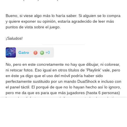
Bueno, si viese algo más lo haría saber. Si alguien se lo compra
y quiere exponer su opinión, estaría agradecido de leer más
puntos de vista sobre el juego.
¡Saludos!
Gatro
+0
No, pero en este concretamente no hay que dibujar, ni colorear,
ni retocar fotos. Eso igual en otros títulos de 'Playlink' vale, pero
en éste ya digo que el uso del móvil podría haber sido
perfectamente sustituido por un mando DualShock e incluso con
el panel táctil. El porqué de que no lo hayan hecho así lo ignoro,
pero me da que es para que más jugadores (hasta 6 personas)
lo puedan disfrutar con sus móviles, ya que todo el mundo tiene
móvil hoy en día, y no todos los poseedores de una PS4 tienen
más de un mando.