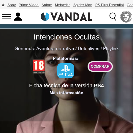
Sony
Prime Video
Anime
Metacritic
Spider-Man
PS Plus Essential
Geo
Intenciones Ocultas
Género/s:
Aventura narrativa
/
Detectives
/
Playlink
Plataformas:
COMPRAR
Ficha técnica de la versión
PS4
Más información