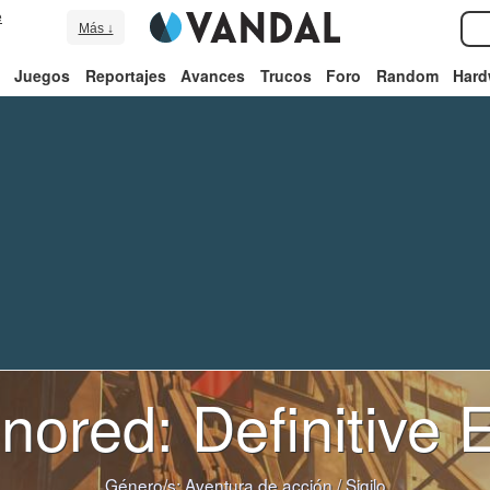
e
Más ↓
Juegos
Reportajes
Avances
Trucos
Foro
Random
Hard
nored: Definitive E
Género/s:
Aventura de acción
/
Sigilo