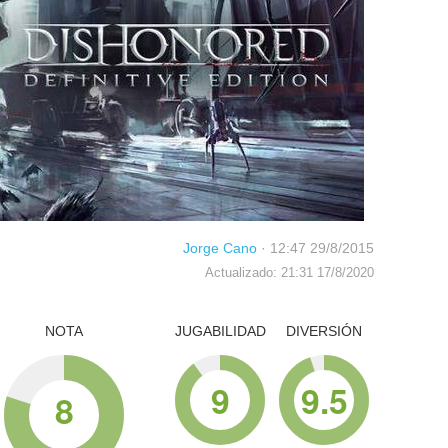
Jorge Cano
·
12:47 29/8/2015
Actualizado: 21:31 17/8/2020
NOTA
JUGABILIDAD
DIVERSIÓN
9
9.5
8