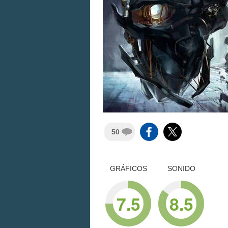
50
GRÁFICOS
SONIDO
7.5
8.5