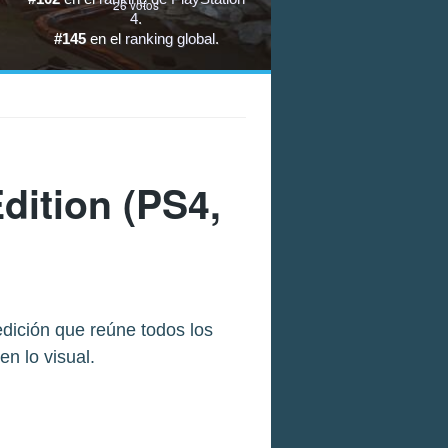
26
votos
4
.
#145
en el
ranking global
.
dition
(PS4,
dición que reúne todos los
n lo visual.