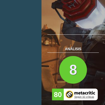
ANÁLISIS
8
80
Según 32 críticas