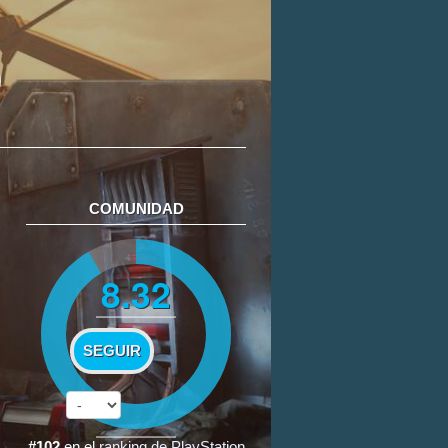
COMUNIDAD
8.32
SEGUIR
#102
en el
ranking de PlayStation