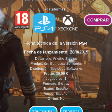
Plataformas:
COMPRAR
Ficha técnica de la versión
PS4
Fecha de lanzamiento: 28/8/2015
Desarrollo:
Arkane Studios
Producción:
Bethesda Softworks
Distribución:
Bethesda Softworks
Precio: 39,99 €
Jugadores: 1
Formato: Blu-ray
Textos: Español
Voces: Español
Online: No
TRUCOS PS4
TROFEOS