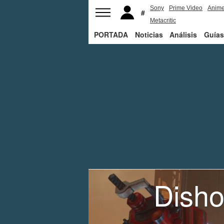
Sony
Prime Video
Anim
Metacritic
PORTADA
Noticias
Análisis
Guías
Disho