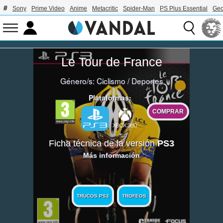
Sony
Prime Video
Anime
Metacritic
Spider-Man
PS Plus Essential
Geo
Le Tour de France
Género/s:
Ciclismo
/
Deportes
Plataformas:
COMPRAR
Ficha técnica de la versión
PS3
Más información
TRUCOS PS3
TROFEOS