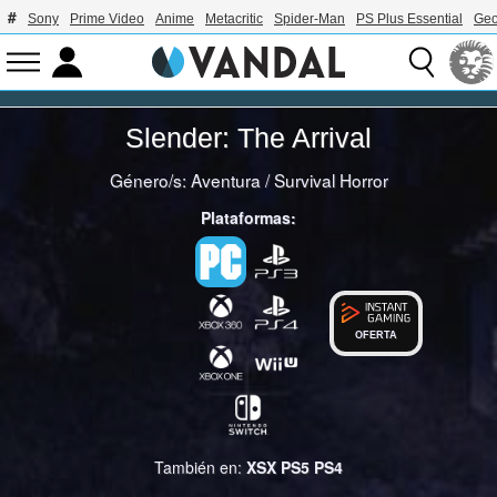
Sony
Prime Video
Anime
Metacritic
Spider-Man
PS Plus Essential
Geo
Slender: The Arrival
Género/s:
Aventura
/
Survival Horror
Plataformas:
OFERTA
También en:
XSX
PS5
PS4