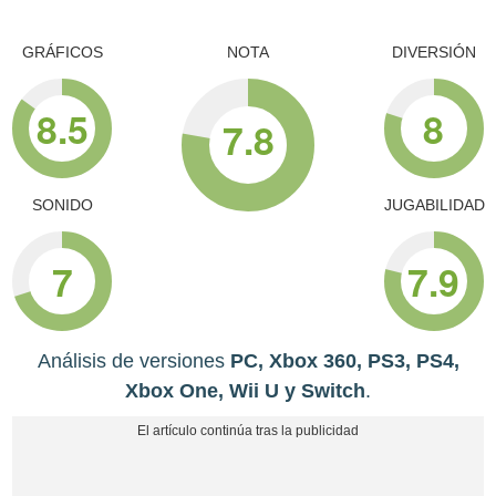
GRÁFICOS
NOTA
DIVERSIÓN
8.5
8
7.8
SONIDO
JUGABILIDAD
7
7.9
Análisis de versiones
PC, Xbox 360, PS3, PS4,
Xbox One, Wii U y Switch
.