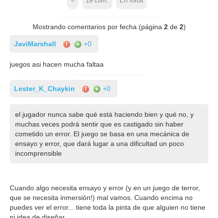
<
19
com.
En foros
Mostrando comentarios por fecha (página
2
de
2
)
JaviMarshall
+0
juegos asi hacen mucha faltaa
Lester_K_Chaykin
+0
el jugador nunca sabe qué está haciendo bien y qué no, y
muchas veces podrá sentir que es castigado sin haber
cometido un error. El juego se basa en una mecánica de
ensayo y error, que dará lugar a una dificultad un poco
incomprensible
Cuando algo necesita ensayo y error (y en un juego de terror,
que se necesita inmersión!) mal vamos. Cuando encima no
puedes ver el error... tiene toda la pinta de que alguien no tiene
ni idea de diseñar.