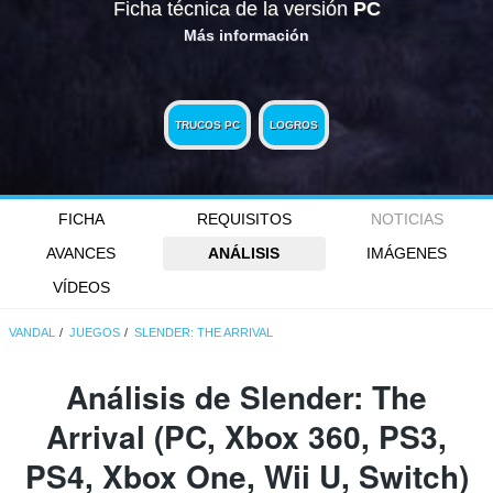
Ficha técnica de la versión
PC
Más información
TRUCOS PC
LOGROS
FICHA
REQUISITOS
NOTICIAS
AVANCES
ANÁLISIS
IMÁGENES
VÍDEOS
VANDAL
JUEGOS
SLENDER: THE ARRIVAL
Análisis de
Slender: The
Arrival
(PC, Xbox 360, PS3,
PS4, Xbox One, Wii U, Switch)