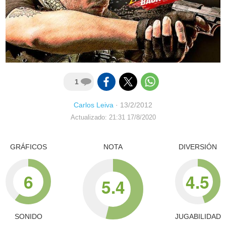
1
Carlos Leiva
·
13/2/2012
Actualizado: 21:31 17/8/2020
GRÁFICOS
NOTA
DIVERSIÓN
6
4.5
5.4
SONIDO
JUGABILIDAD