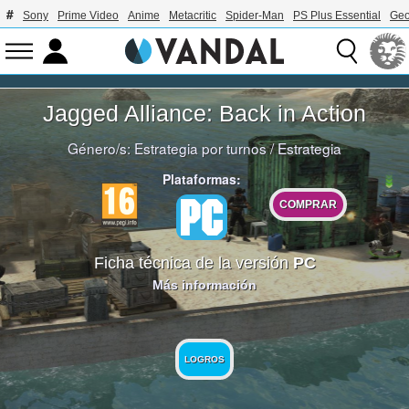
Sony
Prime Video
Anime
Metacritic
Spider-Man
PS Plus Essential
Geo
Jagged Alliance: Back in Action
Género/s:
Estrategia por turnos
/
Estrategia
Plataformas:
COMPRAR
Ficha técnica de la versión
PC
Más información
LOGROS