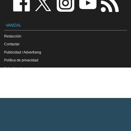
VANDAL
Redacción
Contactar
Publicidad / Advertising
Política de privacidad
Aviso legal
Política de cookies
VGChartz
Beyond Good & Evil en Gamewise
Copyright Vandal 1997-2026 - Prohibida la reproducción total o parcial de estos
contenidos sin el permiso expreso de los autores.