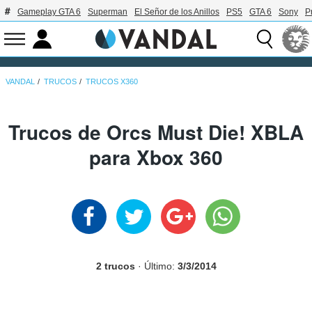
Gameplay GTA 6
Superman
El Señor de los Anillos
PS5
GTA 6
Sony
P
VANDAL
TRUCOS
TRUCOS X360
Trucos de Orcs Must Die! XBLA
para Xbox 360
2 trucos
· Último:
3/3/2014