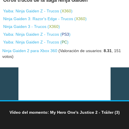
Otros trucos de la saga Ninja Gaiden
Yaiba: Ninja Gaiden Z - Trucos (
X360
)
Ninja Gaiden 3: Razor's Edge - Trucos (
X360
)
Ninja Gaiden 3 - Trucos (
X360
)
Yaiba: Ninja Gaiden Z - Trucos (
PS3
)
Yaiba: Ninja Gaiden Z - Trucos (
PC
)
Ninja Gaiden 2 para Xbox 360
(Valoración de usuarios:
8.31
,
151
votos)
Vídeo del momento: My Hero One's Justice 2 - Tráiler (3)