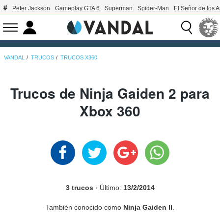
Peter Jackson
Gameplay GTA 6
Superman
Spider-Man
El Señor de los A
VANDAL
TRUCOS
TRUCOS X360
Trucos de Ninja Gaiden 2 para
Xbox 360
3 trucos
· Último:
13/2/2014
También conocido como
Ninja Gaiden II
.