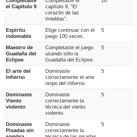
Completaste
Completaste el
10
el Capítulo 9
capítulo 9, "El
corazón de las
tinieblas".
Espíritu
Elige continuar con el
5
indomable
juego 100 veces.
Maestro de
Completaste el juego
5
Guadaña del
usando sólo la
Eclipse
Guadaña del Eclipse.
El arte del
Dominaste
5
Infierno
correctamente el arte
ninpo del Infierno.
Dominaste
Dominaste
5
Viento
correctamente la
violento
técnica del viento
violento.
Dominaste
Dominaste
5
Pisadas sin
correctamente la
sombra
técnica de las pisadas