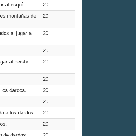
r al esquí.
20
tres montañas de
20
dos al jugar al
20
20
gar al béisbol.
20
20
 los dardos.
20
.
20
do a los dardos.
20
os.
20
go de dardos.
20