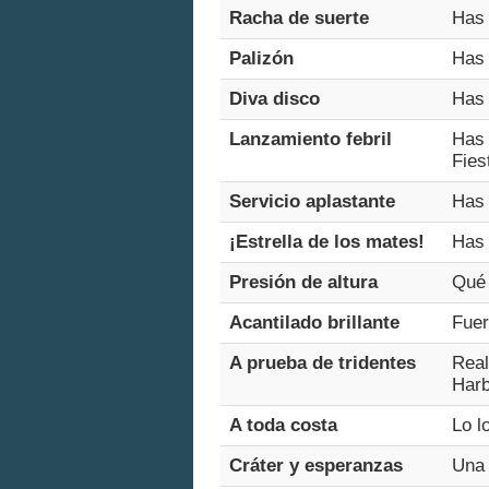
Racha de suerte
Has 
Palizón
Has 
Diva disco
Has 
Lanzamiento febril
Has 
Fies
Servicio aplastante
Has 
¡Estrella de los mates!
Has 
Presión de altura
Qué 
Acantilado brillante
Fuer
A prueba de tridentes
Real
Harb
A toda costa
Lo l
Cráter y esperanzas
Una 