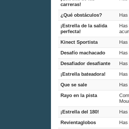
carreras!
¿Qué obstáculos?
Has 
¡Estrella de la salida
Has 
perfecta!
acum
Kinect Sportista
Has 
Desafío machacado
Has 
Desafiador desafiante
Has 
¡Estrella bateadora!
Has 
Que se sale
Has 
Rayo en la pista
Como
Moun
¡Estrella del 180!
Has 
Revientaglobos
Has 