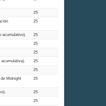
25
ación
25
o acumulativo).
25
25
25
n acumulativa).
25
25
 de Midnight
25
vo).
25
25