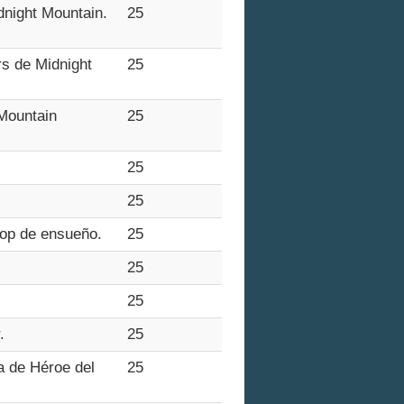
dnight Mountain.
25
rs de Midnight
25
 Mountain
25
25
25
oop de ensueño.
25
25
25
.
25
a de Héroe del
25