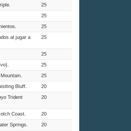
iple.
25
25
mientos.
25
dos al jugar a
25
25
vo).
25
 Mountain.
25
tling Bluff.
20
oyo Trident
20
cotch Coast.
20
ater Springs.
20