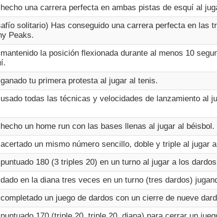
hecho una carrera perfecta en ambas pistas de esquí al juga
afío solitario) Has conseguido una carrera perfecta en las 
ny Peaks.
mantenido la posición flexionada durante al menos 10 segun
í.
ganado tu primera protesta al jugar al tenis.
usado todas las técnicas y velocidades de lanzamiento al ju
hecho un home run con las bases llenas al jugar al béisbol.
acertado un mismo número sencillo, doble y triple al jugar a
puntuado 180 (3 triples 20) en un turno al jugar a los dardos
dado en la diana tres veces en un turno (tres dardos) jugan
completado un juego de dardos con un cierre de nueve dard
puntuado 170 (triple 20, triple 20, diana) para cerrar un jue