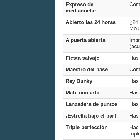
Expreso de
Como
medianoche
Abierto las 24 horas
¿24 
Moun
A puerta abierta
Impr
(acu
Fiesta salvaje
Has 
Maestro del pase
Comp
Rey Dunky
Has 
Mate con arte
Has 
Lanzadera de puntos
Has 
¡Estrella bajo el par!
Has 
Triple perfección
Has 
tripl