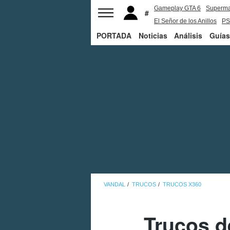
Gameplay GTA 6
Superm
El Señor de los Anillos
PS
PORTADA
Noticias
Análisis
Guías
VANDAL
TRUCOS
TRUCOS X360
Trucos d