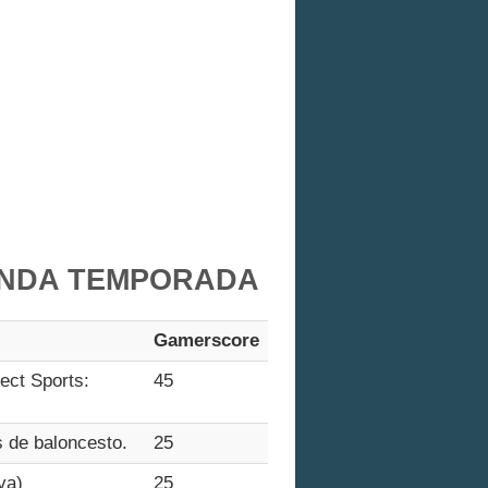
GUNDA TEMPORADA
Gamerscore
ect Sports:
45
s de baloncesto.
25
va)
25