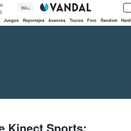
an
Más ↓
5
Juegos
Reportajes
Avances
Trucos
Foro
Random
Hard
e Kinect Sports: