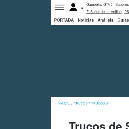
Gameplay GTA 6
Superm
El Señor de los Anillos
PS
PORTADA
Noticias
Análisis
Guías
VANDAL
TRUCOS
TRUCOS WII
Trucos de S