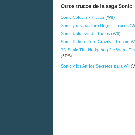
Otros trucos de la saga Sonic
Sonic Colours - Trucos (
WII
)
Sonic y el Caballero Negro - Trucos (
W
Sonic Unleashed - Trucos (
WII
)
Sonic Riders: Zero Gravity - Trucos (
WI
3D Sonic The Hedgehog 2 eShop - Tr
(
3DS
)
Sonic y los Anillos Secretos para Wii
(V