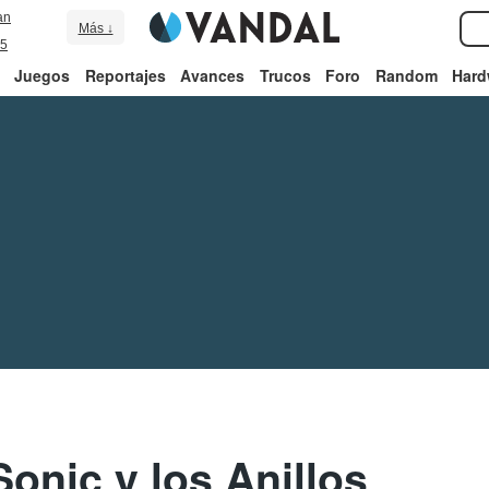
an
Más ↓
5
Juegos
Reportajes
Avances
Trucos
Foro
Random
Hard
onic y los Anillos