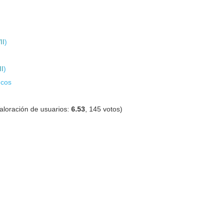
II
)
I
)
ucos
aloración de usuarios:
6.53
,
145
votos)