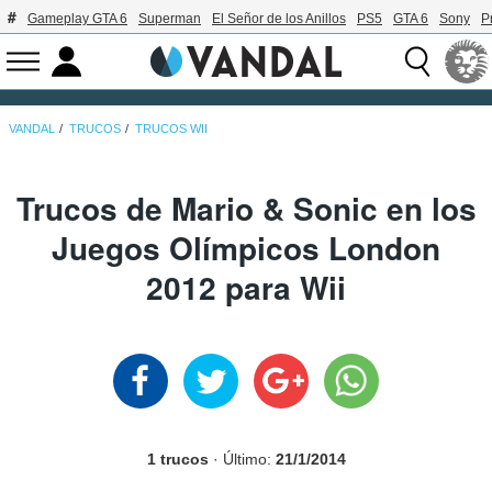
Gameplay GTA 6
Superman
El Señor de los Anillos
PS5
GTA 6
Sony
P
VANDAL
TRUCOS
TRUCOS WII
Trucos de Mario & Sonic en los
Juegos Olímpicos London
2012 para Wii
1 trucos
· Último:
21/1/2014