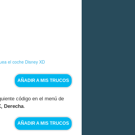
uea el coche Disney XD
AÑADIR A MIS TRUCOS
guiente código en el menú de
 X, Derecha
.
AÑADIR A MIS TRUCOS