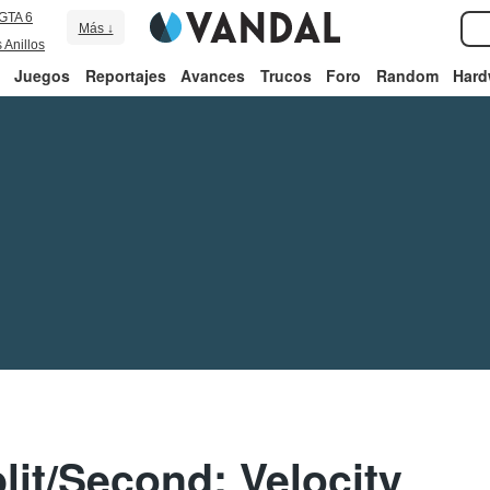
GTA 6
Más ↓
 Anillos
Juegos
Reportajes
Avances
Trucos
Foro
Random
Hard
lit/Second: Velocity