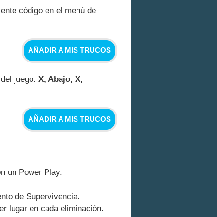
uiente código en el menú de
AÑADIR A MIS TRUCOS
 del juego:
X, Abajo, X,
AÑADIR A MIS TRUCOS
on un Power Play.
nto de Supervivencia.
r lugar en cada eliminación.