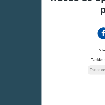
5 t
También 
Trucos d