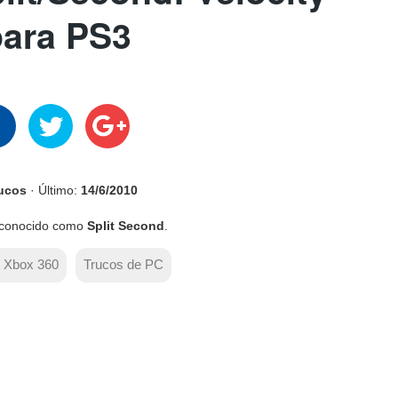
para PS3
rucos
· Último:
14/6/2010
conocido como
Split Second
.
e Xbox 360
Trucos de PC