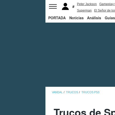
Peter Jackson
Gameplay 
Superman
El Señor de los
PORTADA
Noticias
Análisis
Guías
VANDAL
TRUCOS
TRUCOS PS3
Trucos de Sp