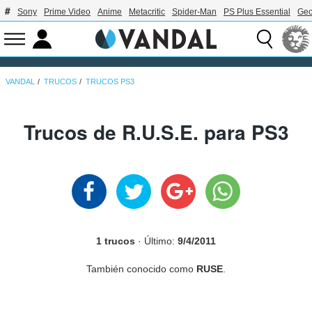
Sony
Prime Video
Anime
Metacritic
Spider-Man
PS Plus Essential
Geo
VANDAL
TRUCOS
TRUCOS PS3
Trucos de R.U.S.E. para PS3
1 trucos
· Último:
9/4/2011
También conocido como
RUSE
.