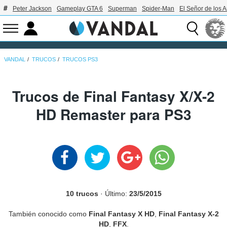
Peter Jackson
Gameplay GTA 6
Superman
Spider-Man
El Señor de los A
VANDAL
TRUCOS
TRUCOS PS3
Trucos de Final Fantasy X/X-2
HD Remaster para PS3
10 trucos
· Último:
23/5/2015
También conocido como
Final Fantasy X HD
,
Final Fantasy X-2
HD
,
FFX
.