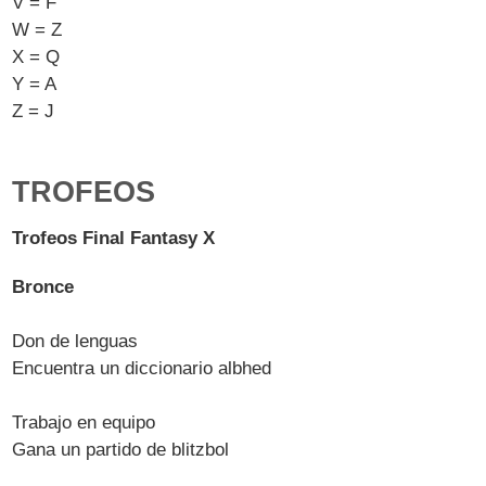
V = F
W = Z
X = Q
Y = A
Z = J
TROFEOS
Trofeos Final Fantasy X
Bronce
Don de lenguas
Encuentra un diccionario albhed
Trabajo en equipo
Gana un partido de blitzbol