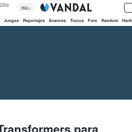
GTA 6
Más ↓
Juegos
Reportajes
Avances
Trucos
Foro
Random
Hard
Transformers para