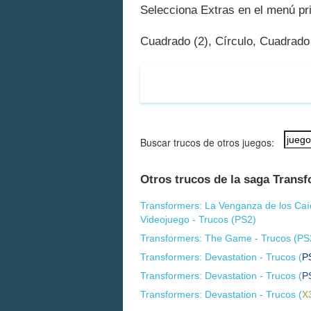
Selecciona Extras en el menú pri
Cuadrado (2), Círculo, Cuadrado (
Buscar trucos de otros juegos:
Otros trucos de la saga Trans
Transformers: La Venganza de los Caí
Videojuego - Trucos (
PS2
)
Transformers: The Game - Trucos (
PS
Transformers: Devastation - Trucos (
P
Transformers: Devastation - Trucos (
P
Transformers: Devastation - Trucos (
X