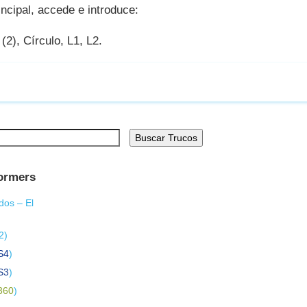
ncipal, accede e introduce:
2), Círculo, L1, L2.
Buscar Trucos
formers
dos – El
2
)
S4
)
S3
)
360
)