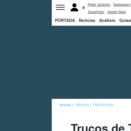
Peter Jackson
Gameplay 
Superman
Spider-Man
PORTADA
Noticias
Análisis
Guías
VANDAL
TRUCOS
TRUCOS PS2
Trucos de 