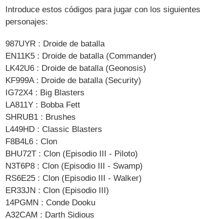
Introduce estos códigos para jugar con los siguientes
personajes:
987UYR : Droide de batalla
EN11K5 : Droide de batalla (Commander)
LK42U6 : Droide de batalla (Geonosis)
KF999A : Droide de batalla (Security)
IG72X4 : Big Blasters
LA811Y : Bobba Fett
SHRUB1 : Brushes
L449HD : Classic Blasters
F8B4L6 : Clon
BHU72T : Clon (Episodio III - Piloto)
N3T6P8 : Clon (Episodio III - Swamp)
RS6E25 : Clon (Episodio III - Walker)
ER33JN : Clon (Episodio III)
14PGMN : Conde Dooku
A32CAM : Darth Sidious