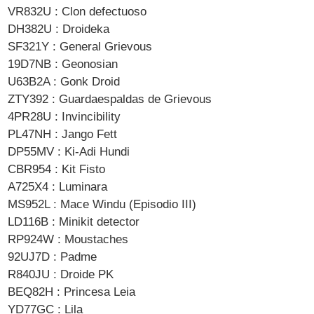
VR832U : Clon defectuoso
DH382U : Droideka
SF321Y : General Grievous
19D7NB : Geonosian
U63B2A : Gonk Droid
ZTY392 : Guardaespaldas de Grievous
4PR28U : Invincibility
PL47NH : Jango Fett
DP55MV : Ki-Adi Hundi
CBR954 : Kit Fisto
A725X4 : Luminara
MS952L : Mace Windu (Episodio III)
LD116B : Minikit detector
RP924W : Moustaches
92UJ7D : Padme
R840JU : Droide PK
BEQ82H : Princesa Leia
YD77GC : Lila