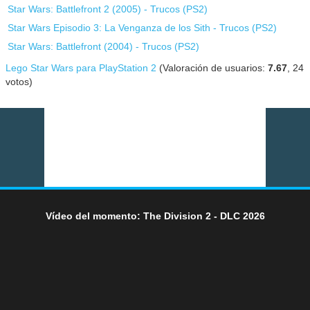
Star Wars: Battlefront 2 (2005) - Trucos (
PS2
)
Star Wars Episodio 3: La Venganza de los Sith - Trucos (
PS2
)
Star Wars: Battlefront (2004) - Trucos (
PS2
)
Lego Star Wars para PlayStation 2
(Valoración de usuarios:
7.67
,
24
votos)
Vídeo del momento: The Division 2 - DLC 2026