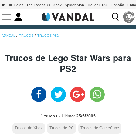
Bill Gates
The Last of Us
Xbox
Spider-Man
Trailer GTA 6
España
Chin
VANDAL
TRUCOS
TRUCOS PS2
Trucos de Lego Star Wars para
PS2
1 trucos
· Último:
25/5/2005
Trucos de Xbox
Trucos de PC
Trucos de GameCube