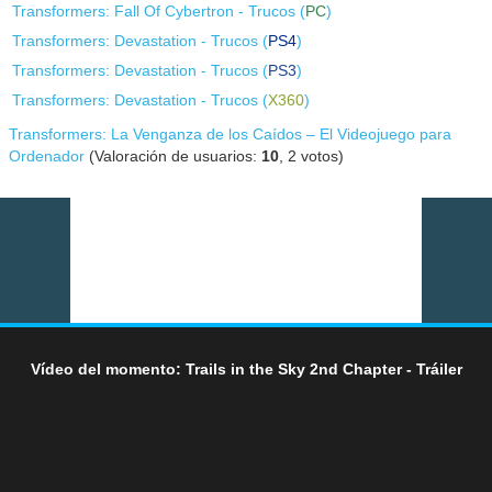
Transformers: Fall Of Cybertron - Trucos (
PC
)
Transformers: Devastation - Trucos (
PS4
)
Transformers: Devastation - Trucos (
PS3
)
Transformers: Devastation - Trucos (
X360
)
Transformers: La Venganza de los Caídos – El Videojuego para
Ordenador
(Valoración de usuarios:
10
,
2
votos)
Vídeo del momento: Trails in the Sky 2nd Chapter - Tráiler