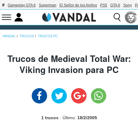
Gameplay GTA 6
Superman
El Señor de los Anillos
PS5
GTA 6
Sony
P
VANDAL
TRUCOS
TRUCOS PC
Trucos de Medieval Total War:
Viking Invasion para PC
1 trucos
· Último:
18/2/2005