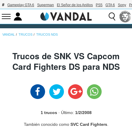
Gameplay GTA 6
Superman
El Señor de los Anillos
PS5
GTA 6
Sony
P
VANDAL
TRUCOS
TRUCOS NDS
Trucos de SNK VS Capcom
Card Fighters DS para NDS
1 trucos
· Último:
1/2/2008
También conocido como
SVC Card Fighters
.