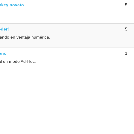
ckey novato
5
.
oder!
5
tando en ventaja numérica.
ano
1
val en modo Ad-Hoc.