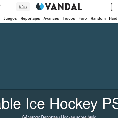
e
Más ↓
Juegos
Reportajes
Avances
Trucos
Foro
Random
Hard
able Ice Hockey P
Género/s:
Deportes
/
Hockey sobre hielo