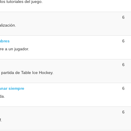
os tutoriales del juego.
6
lización.
mbres
6
e a un jugador.
6
 partida de Table Ice Hockey.
anar siempre
6
da.
6
f.