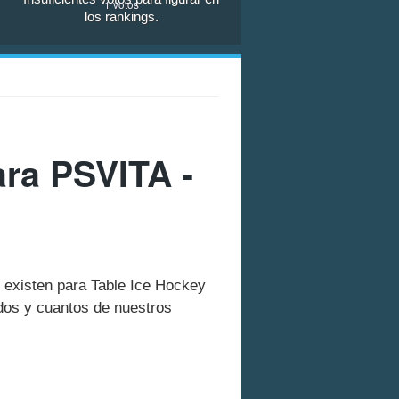
1
votos
los rankings.
ara PSVITA -
e existen para Table Ice Hockey
dos y cuantos de nuestros