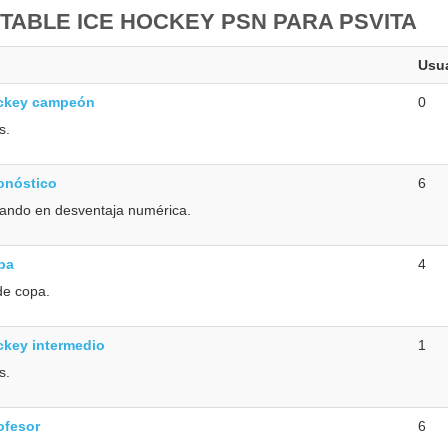
 TABLE ICE HOCKEY PSN PARA PSVITA
Usu
ckey campeón
0
s.
onóstico
6
tando en desventaja numérica.
pa
4
de copa.
ckey intermedio
1
s.
ofesor
6