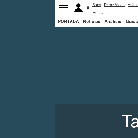
Sony
Prime Video
Anim
Metacritic
PORTADA
Noticias
Análisis
Guías
T