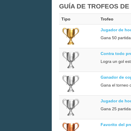
GUÍA DE TROFEOS DE
Tipo
Trofeo
Jugador de ho
Gana 50 partida
Contra todo pr
Logra un gol es
Ganador de co
Gana el torneo 
Jugador de ho
Gana 25 partida
Favorito del pr