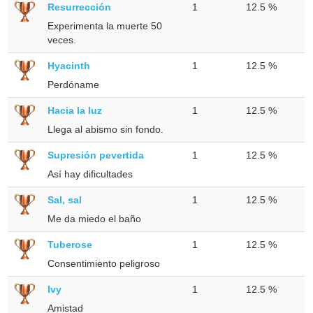
Resurrección
1
12.5 %
Experimenta la muerte 50
veces.
Hyacinth
1
12.5 %
Perdóname
Hacia la luz
1
12.5 %
Llega al abismo sin fondo.
Supresión pevertida
1
12.5 %
Así hay dificultades
Sal, sal
1
12.5 %
Me da miedo el baño
Tuberose
1
12.5 %
Consentimiento peligroso
Ivy
1
12.5 %
Amistad