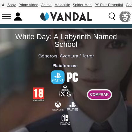
Sony
Prime Video
Anime
Metacritic
Spider-Man
PS Plus Essential
Geo
White Day: A Labyrinth Named
School
Género/s:
Aventura
/
Terror
Plataformas:
COMPRAR