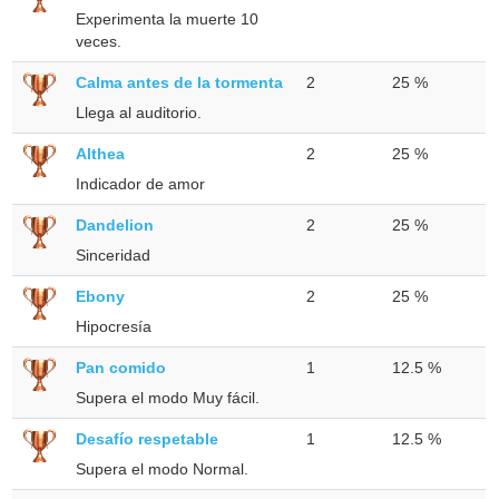
Experimenta la muerte 10
veces.
Calma antes de la tormenta
2
25 %
Llega al auditorio.
Althea
2
25 %
Indicador de amor
Dandelion
2
25 %
Sinceridad
Ebony
2
25 %
Hipocresía
Pan comido
1
12.5 %
Supera el modo Muy fácil.
Desafío respetable
1
12.5 %
Supera el modo Normal.