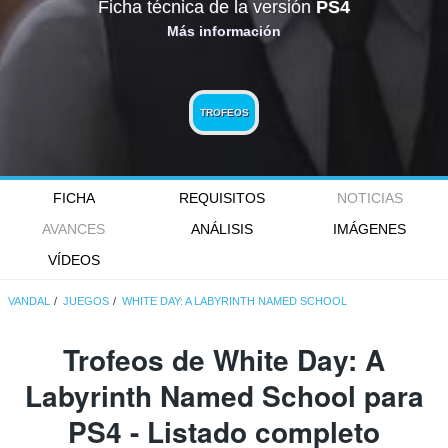
Ficha técnica de la versión
PS4
Más información
TROFEOS
FICHA
REQUISITOS
NOTICIAS
AVANCES
ANÁLISIS
IMÁGENES
VÍDEOS
VANDAL
JUEGOS
WHITE DAY: A LABYRINTH NAMED SCHOOL
Trofeos de White Day: A
Labyrinth Named School para
PS4 - Listado completo