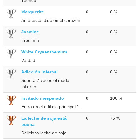
Yeondu.
Marguerite
0
0 %
Amorescondido en el corazón
Jasmine
0
0 %
Eres mía
White Crysanthemum
0
0 %
Verdad
Adicción infernal
0
0 %
Supera 7 veces el modo
Infierno.
Invitado inesperado
8
100 %
Entra en el edificio principal 1.
La leche de soja está
6
75 %
buena
Deliciosa leche de soja