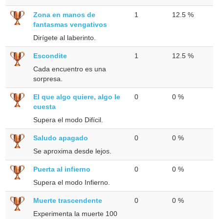
Zona en manos de
1
12.5 %
fantasmas vengativos
Dirígete al laberinto.
Escondite
1
12.5 %
Cada encuentro es una
sorpresa.
El que algo quiere, algo le
0
0 %
cuesta
Supera el modo Difícil.
Saludo apagado
0
0 %
Se aproxima desde lejos.
Puerta al infierno
0
0 %
Supera el modo Infierno.
Muerte trascendente
0
0 %
Experimenta la muerte 100