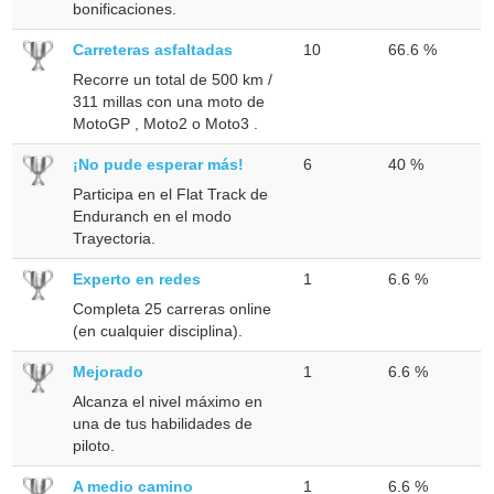
bonificaciones.
Carreteras asfaltadas
10
66.6 %
Recorre un total de 500 km /
311 millas con una moto de
MotoGP , Moto2 o Moto3 .
¡No pude esperar más!
6
40 %
Participa en el Flat Track de
Enduranch en el modo
Trayectoria.
Experto en redes
1
6.6 %
Completa 25 carreras online
(en cualquier disciplina).
Mejorado
1
6.6 %
Alcanza el nivel máximo en
una de tus habilidades de
piloto.
A medio camino
1
6.6 %