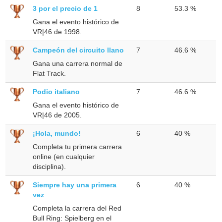
3 por el precio de 1
8
53.3 %
Gana el evento histórico de
VR|46 de 1998.
Campeón del circuito llano
7
46.6 %
Gana una carrera normal de
Flat Track.
Podio italiano
7
46.6 %
Gana el evento histórico de
VR|46 de 2005.
¡Hola, mundo!
6
40 %
Completa tu primera carrera
online (en cualquier
disciplina).
Siempre hay una primera
6
40 %
vez
Completa la carrera del Red
Bull Ring: Spielberg en el