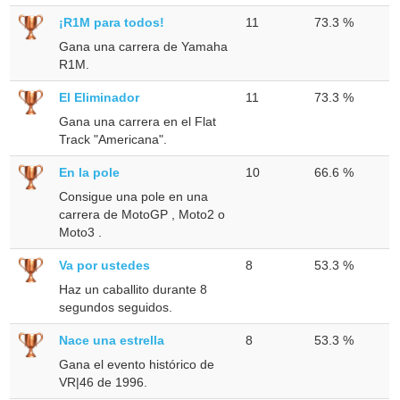
¡R1M para todos!
11
73.3 %
Gana una carrera de Yamaha
R1M.
El Eliminador
11
73.3 %
Gana una carrera en el Flat
Track "Americana".
En la pole
10
66.6 %
Consigue una pole en una
carrera de MotoGP , Moto2 o
Moto3 .
Va por ustedes
8
53.3 %
Haz un caballito durante 8
segundos seguidos.
Nace una estrella
8
53.3 %
Gana el evento histórico de
VR|46 de 1996.