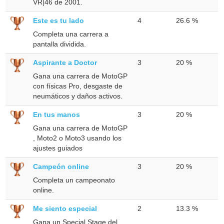
VR|46 de 2001.
Este es tu lado
4
26.6 %
Completa una carrera a
pantalla dividida.
Aspirante a Doctor
3
20 %
Gana una carrera de MotoGP
con físicas Pro, desgaste de
neumáticos y daños activos.
En tus manos
3
20 %
Gana una carrera de MotoGP
, Moto2 o Moto3 usando los
ajustes guiados
Campeón online
3
20 %
Completa un campeonato
online.
Me siento especial
2
13.3 %
Gana un Special Stage del