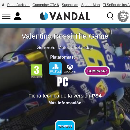
Peter Jackson
Gameplay GTA 6
Superman
Spider-Man
El Señor de los A
Valentino Rossi The Game
Género/s:
Motos
/
Velocidad
Plataformas:
COMPRAR*
Ficha técnica de la versión
PS4
Más información
TROFEOS