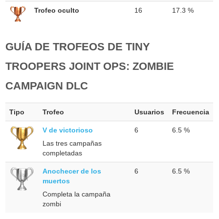
Trofeo oculto
16
17.3 %
GUÍA DE TROFEOS DE TINY
TROOPERS JOINT OPS: ZOMBIE
CAMPAIGN DLC
Tipo
Trofeo
Usuarios
Frecuencia
V de victorioso
6
6.5 %
Las tres campañas
completadas
Anochecer de los
6
6.5 %
muertos
Completa la campaña
zombi