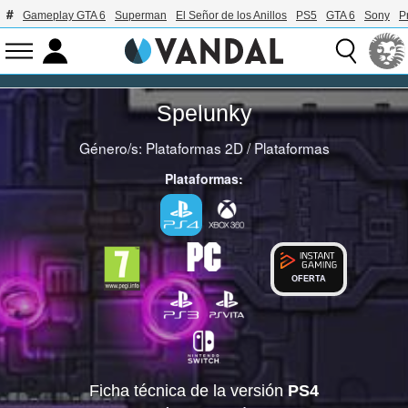
Gameplay GTA 6
Superman
El Señor de los Anillos
PS5
GTA 6
Sony
P
Spelunky
Género/s:
Plataformas 2D
/
Plataformas
Plataformas:
OFERTA
Ficha técnica de la versión
PS4