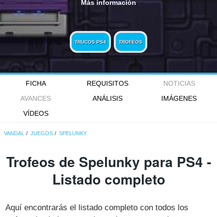
Más información
TRUCOS PS4
TROFEOS
FICHA
REQUISITOS
NOTICIAS
AVANCES
ANÁLISIS
IMÁGENES
VÍDEOS
VANDAL
JUEGOS
SPELUNKY
Trofeos de Spelunky para PS4 -
Listado completo
Aquí encontrarás el listado completo con todos los