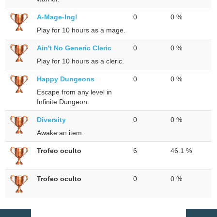
A-Mage-Ing!
0
0 %
Play for 10 hours as a mage.
Ain't No Generic Cleric
0
0 %
Play for 10 hours as a cleric.
Happy Dungeons
0
0 %
Escape from any level in
Infinite Dungeon.
Diversity
0
0 %
Awake an item.
Trofeo oculto
6
46.1 %
Trofeo oculto
0
0 %