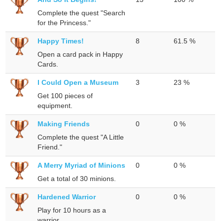
Complete the quest "Search
for the Princess."
Happy Times!
8
61.5 %
Open a card pack in Happy
Cards.
I Could Open a Museum
3
23 %
Get 100 pieces of
equipment.
Making Friends
0
0 %
Complete the quest "A Little
Friend."
A Merry Myriad of Minions
0
0 %
Get a total of 30 minions.
Hardened Warrior
0
0 %
Play for 10 hours as a
warrior.