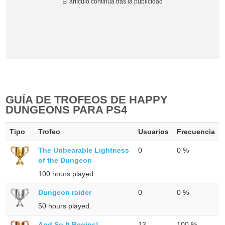
GUÍA DE TROFEOS DE HAPPY
DUNGEONS PARA PS4
Tipo
Trofeo
Usuarios
Frecuencia
The Unbearable Lightness
0
0 %
of the Dungeon
100 hours played.
Dungeon raider
0
0 %
50 hours played.
And So It Begins!
13
100 %