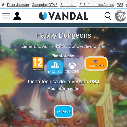
Peter Jackson
Gameplay GTA 6
Superman
El Señor de los Anillos
PS5
Happy Dungeons
Género/s:
Action-RPG
/
Cooperativo online
Plataformas:
COMPRAR
Ficha técnica de la versión
PS4
Más información
TROFEOS