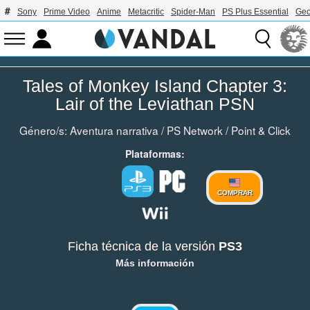
Sony
Prime Video
Anime
Metacritic
Spider-Man
PS Plus Essential
Geo
Tales of Monkey Island Chapter 3:
Lair of the Leviathan PSN
Género/s:
Aventura narrativa
/
PS Network
/
Point & Click
Plataformas:
COMPRAR
Ficha técnica de la versión
PS3
Más información