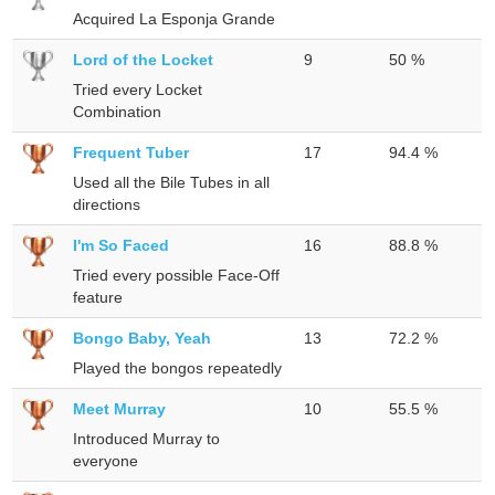
Acquired La Esponja Grande
Lord of the Locket
9
50 %
Tried every Locket
Combination
Frequent Tuber
17
94.4 %
Used all the Bile Tubes in all
directions
I'm So Faced
16
88.8 %
Tried every possible Face-Off
feature
Bongo Baby, Yeah
13
72.2 %
Played the bongos repeatedly
Meet Murray
10
55.5 %
Introduced Murray to
everyone