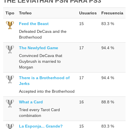
THE LEVIATHAN PSN PARA PS3
Tipo
Trofeo
Usuarios
Frecuencia
Feed the Beast
15
83.3 %
Defeated DeCava and the
Brotherhood
The Newlyfed Game
17
94.4 %
Convinced DeCava that
Guybrush is married to
Morgan
There is a Brotherhood of
17
94.4 %
Jerks
Accepted into the Brotherhood
What a Card
16
88.8 %
Tried every Tarot Card
combination
La Esponja... Grande?
15
83.3 %