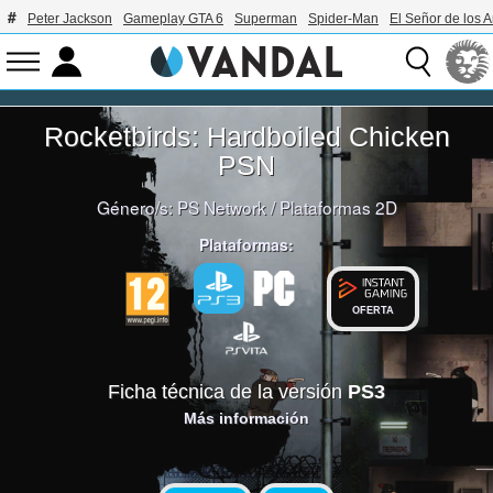
Peter Jackson
Gameplay GTA 6
Superman
Spider-Man
El Señor de los A
Rocketbirds: Hardboiled Chicken
PSN
Género/s:
PS Network
/
Plataformas 2D
Plataformas:
OFERTA
Ficha técnica de la versión
PS3
Más información