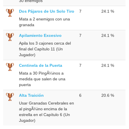
30 enemigos
Dos Pájaros de Un Solo Tiro
7
24.1 %
Mata a 2 enemigos con una
granada
Apilamiento Excesivo
7
24.1 %
Apila los 3 cajones cerca del
final del Capítulo 11 (Un
Jugador)
Centinela de la Puerta
7
24.1 %
Mata a 30 PingÃ¼inos a
medida que salen de una
puerta
Alta Traición
6
20.6 %
Usar Granadas Cerebrales en
al pingÃ¼ino encima de la
estrella en el Capítulo 6 (Un
Jugador)