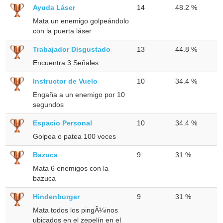
Ayuda Láser
14
48.2 %
Mata un enemigo golpeándolo
con la puerta láser
Trabajador Disgustado
13
44.8 %
Encuentra 3 Señales
Instructor de Vuelo
10
34.4 %
Engaña a un enemigo por 10
segundos
Espacio Personal
10
34.4 %
Golpea o patea 100 veces
Bazuca
9
31 %
Mata 6 enemigos con la
bazuca
Hindenburger
9
31 %
Mata todos los pingÃ¼inos
ubicados en el zepelín en el