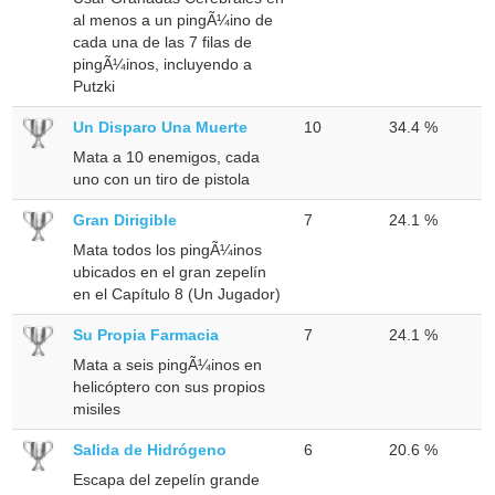
al menos a un pingÃ¼ino de
cada una de las 7 filas de
pingÃ¼inos, incluyendo a
Putzki
Un Disparo Una Muerte
10
34.4 %
Mata a 10 enemigos, cada
uno con un tiro de pistola
Gran Dirigible
7
24.1 %
Mata todos los pingÃ¼inos
ubicados en el gran zepelín
en el Capítulo 8 (Un Jugador)
Su Propia Farmacia
7
24.1 %
Mata a seis pingÃ¼inos en
helicóptero con sus propios
misiles
Salida de Hidrógeno
6
20.6 %
Escapa del zepelín grande