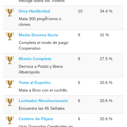
Recoge todos los Trofeos
Orca Hardboiled
10
34.4 %
Mata 300 pingÃ¼inos o
clones
Media Docena Sucia
9
31 %
Completa el modo de juego
Cooperativo
Misión Completa
8
27.5 %
Derroca a Putzki y libera
Albatrópolis
Teme al Espolón
6
20.6 %
Mata a Brno con el cuchillo
Luchador Revolucionario
6
20.6 %
Encuentra las 45 Señales
Cerebro de Pájaro
6
20.6 %
Usar Granadas Cerebrales en