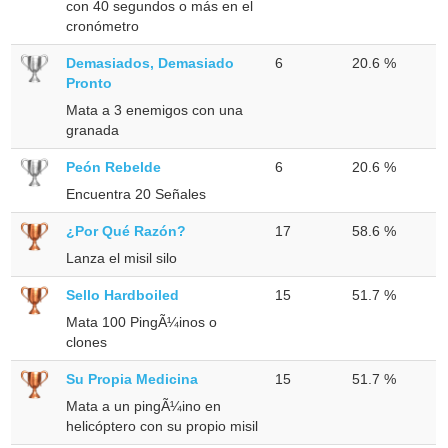
con 40 segundos o más en el
cronómetro
Demasiados, Demasiado
6
20.6 %
Pronto
Mata a 3 enemigos con una
granada
Peón Rebelde
6
20.6 %
Encuentra 20 Señales
¿Por Qué Razón?
17
58.6 %
Lanza el misil silo
Sello Hardboiled
15
51.7 %
Mata 100 PingÃ¼inos o
clones
Su Propia Medicina
15
51.7 %
Mata a un pingÃ¼ino en
helicóptero con su propio misil