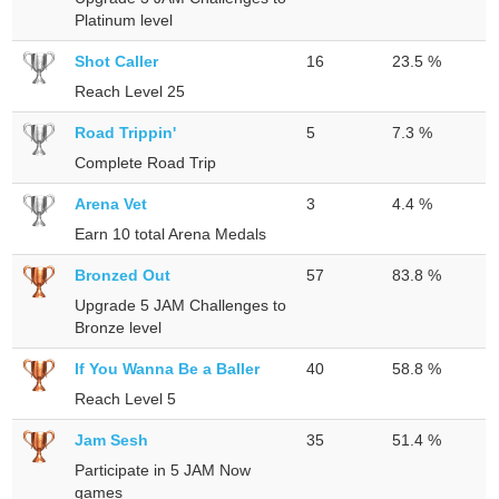
Platinum level
Shot Caller
16
23.5 %
Reach Level 25
Road Trippin'
5
7.3 %
Complete Road Trip
Arena Vet
3
4.4 %
Earn 10 total Arena Medals
Bronzed Out
57
83.8 %
Upgrade 5 JAM Challenges to
Bronze level
If You Wanna Be a Baller
40
58.8 %
Reach Level 5
Jam Sesh
35
51.4 %
Participate in 5 JAM Now
games