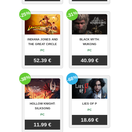
-25%
-31%
INDIANA JONES AND
BLACK MYTH:
THE GREAT CIRCLE
WUKONG
PC
PC
52.39 €
40.99 €
-38%
-68%
HOLLOW KNIGHT:
LIES OF P
SILKSONG
PC
PC
18.69 €
11.99 €