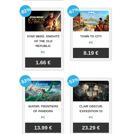
-82%
-67%
STAR WARS: KNIGHTS
TOWN TO CITY
OF THE OLD
PC
REPUBLIC
8.19 €
PC
1.66 €
-53%
-53%
AVATAR: FRONTIERS
CLAIR OBSCUR:
OF PANDORA
EXPEDITION 33
PC
PC
13.99 €
23.29 €