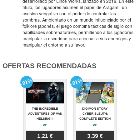
desarrollado por Lince Works, lanzado en 2016. En este
título, los jugadores asumen el papel de Aragami, un
asesino vengativo con el poder de controlar las
sombras. Ambientado en un mundo influenciado por el
folklore japonés, el juego combina tácticas de sigilo con
habilidades sobrenaturales, permitiendo a los jugadores
manipular la oscuridad para acechar a sus enemigos y
manipular el entorno a su favor.
OFERTAS RECOMENDADAS
-91%
-91%
THE INCREDIBLE
DIGIMON STORY
ADVENTURES OF VAN
CYBER SLEUTH:
HELSING II
COMPLETE EDITION
PC
PC
1.21 €
3.39 €