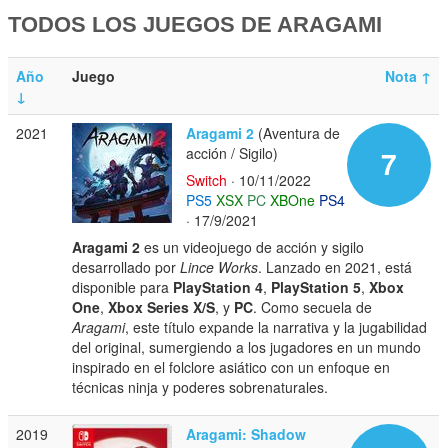
TODOS LOS JUEGOS DE ARAGAMI
Año
Juego
Nota
↑
↓
2021
Aragami 2
(Aventura de
acción / Sigilo)
7
Switch
· 10/11/2022
PS5
XSX
PC
XBOne
PS4
· 17/9/2021
Aragami 2
es un videojuego de acción y sigilo
desarrollado por
Lince Works
. Lanzado en 2021, está
disponible para
PlayStation 4
,
PlayStation 5
,
Xbox
One
,
Xbox Series X/S
, y
PC
. Como secuela de
Aragami
, este título expande la narrativa y la jugabilidad
del original, sumergiendo a los jugadores en un mundo
inspirado en el folclore asiático con un enfoque en
técnicas ninja y poderes sobrenaturales.
2019
Aragami: Shadow