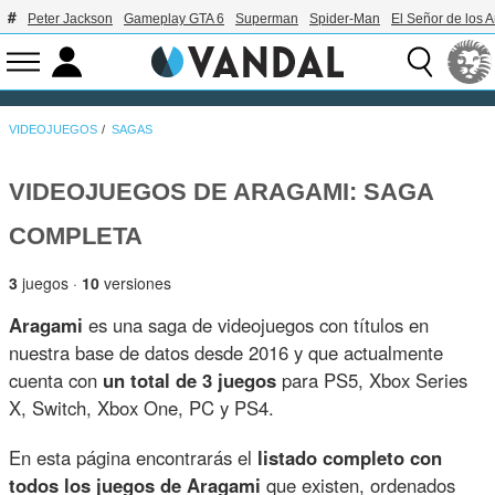
Peter Jackson
Gameplay GTA 6
Superman
Spider-Man
El Señor de los A
VIDEOJUEGOS
SAGAS
VIDEOJUEGOS DE ARAGAMI: SAGA
COMPLETA
3
juegos ·
10
versiones
Aragami
es una saga de videojuegos con títulos en
nuestra base de datos desde 2016 y que actualmente
cuenta con
un total de 3 juegos
para PS5, Xbox Series
X, Switch, Xbox One, PC y PS4.
En esta página encontrarás el
listado completo con
todos los juegos de Aragami
que existen, ordenados