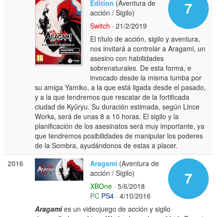
Edition
(Aventura de
7
acción / Sigilo)
Switch
· 21/2/2019
El título de acción, sigilo y aventura,
nos invitará a controlar a Aragami, un
asesino con habilidades
sobrenaturales. De esta forma, e
invocado desde la misma tumba por
su amiga Yamiko, a la que está ligada desde el pasado,
y a la que tendremos que rescatar de la fortificada
ciudad de Kyûryu. Su duración estimada, según Lince
Works, será de unas 8 a 10 horas. El sigilo y la
planificación de los asesinatos será muy importante, ya
que tendremos posibilidades de manipular los poderes
de la Sombra, ayudándonos de estas a placer.
2016
Aragami
(Aventura de
acción / Sigilo)
7
XBOne
· 5/6/2018
PC
PS4
· 4/10/2016
Aragami
es un videojuego de acción y sigilo