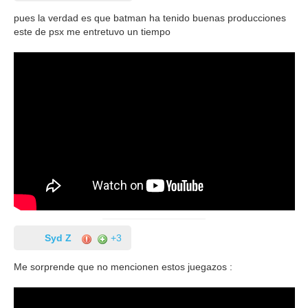
pues la verdad es que batman ha tenido buenas producciones
este de psx me entretuvo un tiempo
Syd Z
+3
Me sorprende que no mencionen estos juegazos :