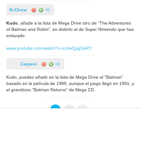
Sr.Chow
+0
Kudo
, añade a la lista de Mega Drive otro de "The Adventures
of Batman and Robin", es distinto al de Super NIntendo que has
enlazado.
www.youtube.com/watch?v=zz4eQygXpRY
Carpevi
+0
Kudo, puedes añadir en la lista de Mega Drive el "Batman"
basado en la película de 1989, aunque el juego llegó en 1991, y
el grandioso "Batman Returns" de Mega CD.
1
2
»
Los comentarios de la noticia están cerrados porque es
demasiado antigua.