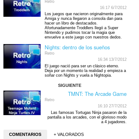
Retro
16:17 6/7/2012
Los juegos que nacieron originalmente para
Amiga y nunca llegaron a consola dan para
hacer un libro de destacados.
Afortunadamente Troddlers llegó a Super
Nintendo y pudimos tocar la magia que
envuelve a este juego con nuestros dedos.
Nights: dentro de los sueños
Retro
16:34 13/7/2012
El juego nació para ser un clásico eterno.
Deja por un momento la realidad y empieza a
soñar con Nights y vuela a Nightopia.
SIGUIENTE
TMNT: The Arcade Game
Retro
16:10 27/7/2012
Las famosas Tortugas Ninja pasaron de la
pantalla a los arcades, con el glorioso modo
a 4 jugadores.
COMENTARIOS
+ VALORADOS