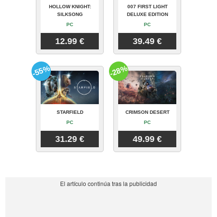
HOLLOW KNIGHT:
007 FIRST LIGHT
SILKSONG
DELUXE EDITION
PC
PC
12.99 €
39.49 €
-55%
-28%
STARFIELD
CRIMSON DESERT
PC
PC
31.29 €
49.99 €