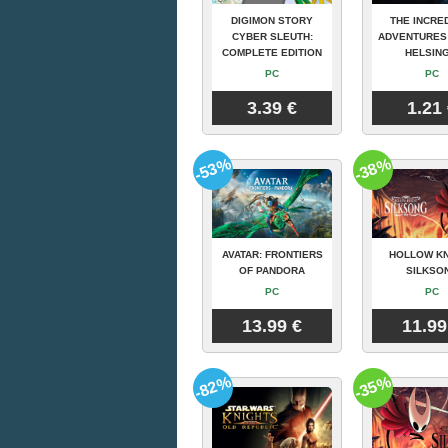
DIGIMON STORY
THE INCRE
CYBER SLEUTH:
ADVENTURES
COMPLETE EDITION
HELSING
PC
PC
3.39 €
1.21
-53%
-38%
AVATAR: FRONTIERS
HOLLOW KN
OF PANDORA
SILKSO
PC
PC
13.99 €
11.99
-82%
-35%