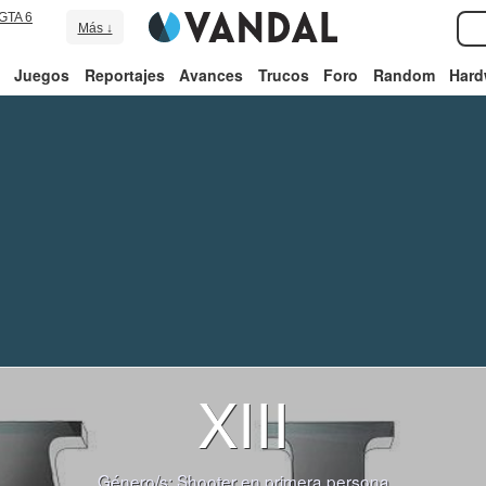
GTA 6
Más ↓
Juegos
Reportajes
Avances
Trucos
Foro
Random
Hard
XIII
Género/s:
Shooter en primera persona