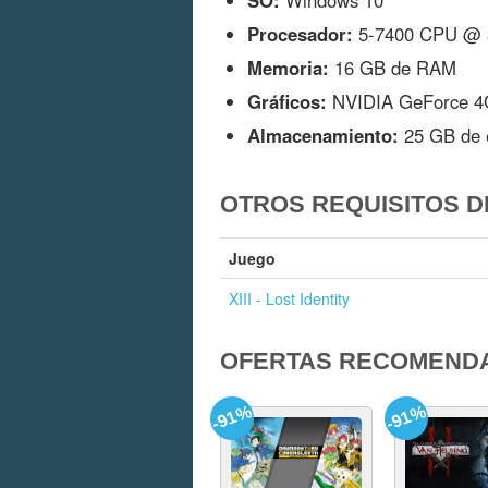
SO:
Windows 10
Procesador:
5-7400 CPU @ 
Memoria:
16 GB de RAM
Gráficos:
NVIDIA GeForce 4
Almacenamiento:
25 GB de e
OTROS REQUISITOS DE
Juego
XIII - Lost Identity
OFERTAS RECOMEND
-91%
-91%