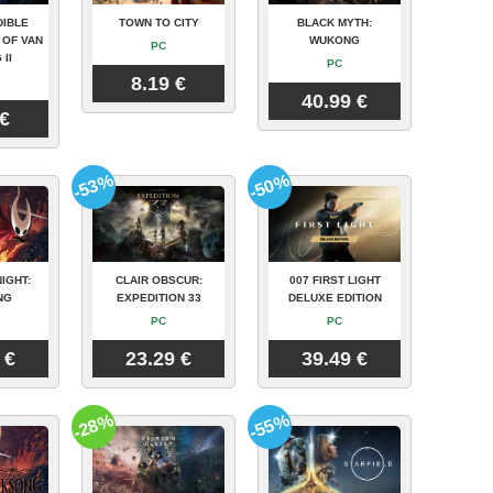
DIBLE
TOWN TO CITY
BLACK MYTH:
 OF VAN
WUKONG
PC
 II
PC
8.19 €
40.99 €
 €
-53%
-50%
IGHT:
CLAIR OBSCUR:
007 FIRST LIGHT
NG
EXPEDITION 33
DELUXE EDITION
PC
PC
 €
23.29 €
39.49 €
-28%
-55%