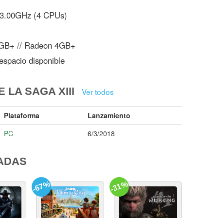
3.00GHz (4 CPUs)
GB+ // Radeon 4GB+
spacio disponible
 LA SAGA XIII
Ver todos
Plataforma
Lanzamiento
PC
6/3/2018
ADAS
-67%
-31%