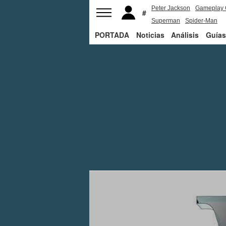
Peter Jackson
Gameplay 
Superman
Spider-Man
PORTADA
Noticias
Análisis
Guías