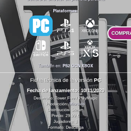
Plataformas:
COMPR
También en:
PS2
GCN
XBOX
Ficha técnica de la versión
PC
Fecha de lanzamiento: 10/11/2020
Desarrollo: Tower Five / PlayMagic
Producción:
Microids
Distribución: Steam
Precio: 29.99 €
Jugadores: 1
Formato: Descarga