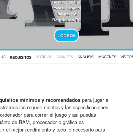
Textos: Español
Voces: Español
Online: No
Requisitos PC
LOGROS
CHA
NOTICIAS
AVANCES
ANÁLISIS
IMÁGENES
VÍDEO
REQUISITOS
quisitos mínimos y recomendados
para jugar a
stramos los requerimientos y las especificaciones
u ordenador para correr el juego y así puedas
uánto de RAM, procesador o gráfica es
r el mejor rendimiento y todo lo necesario para