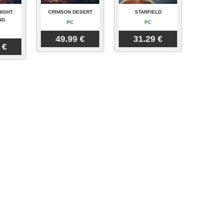
IGHT:
CRIMSON DESERT
STARFIELD
NG
PC
PC
49.99 €
31.29 €
 €