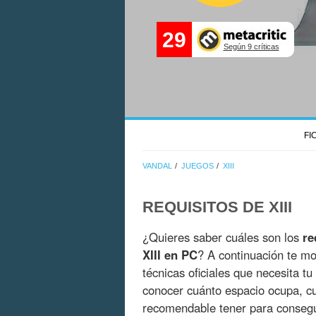
29
Según 9 críticas
FI
VANDAL
JUEGOS
XIII
REQUISITOS DE XIII
¿Quieres saber cuáles son los
re
XIII en PC
? A continuación te mo
técnicas oficiales que necesita t
conocer cuánto espacio ocupa, c
recomendable tener para consegui