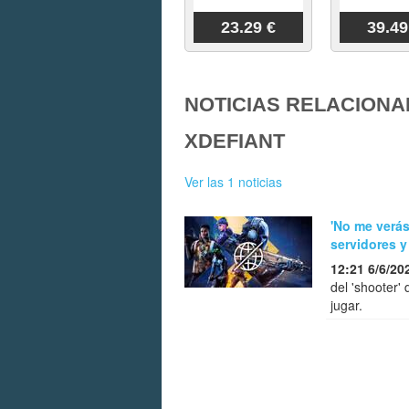
23.29 €
39.49
NOTICIAS RELACIONA
XDEFIANT
Ver las 1 noticias
'No me verás
servidores y
12:21 6/6/20
del 'shooter'
jugar.