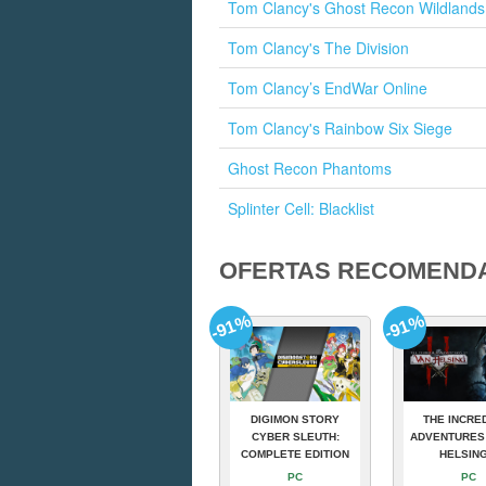
Tom Clancy's Ghost Recon Wildlands
Tom Clancy's The Division
Tom Clancy’s EndWar Online
Tom Clancy's Rainbow Six Siege
Ghost Recon Phantoms
Splinter Cell: Blacklist
OFERTAS RECOMEND
-91%
-91%
DIGIMON STORY
THE INCRE
CYBER SLEUTH:
ADVENTURES
COMPLETE EDITION
HELSING
PC
PC