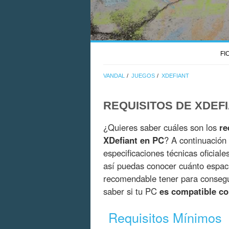
FI
VANDAL
JUEGOS
XDEFIANT
REQUISITOS DE XDEF
¿Quieres saber cuáles son los
re
XDefiant en PC
? A continuación
especificaciones técnicas oficial
así puedas conocer cuánto espac
recomendable tener para consegui
saber si tu PC
es compatible co
Requisitos Mínimos