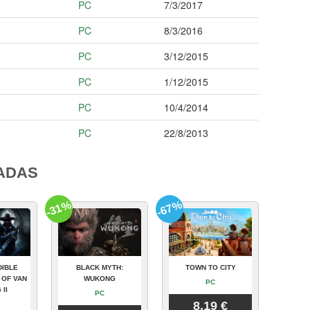
PC
7/3/2017
PC
8/3/2016
PC
3/12/2015
PC
1/12/2015
PC
10/4/2014
PC
22/8/2013
ADAS
-31%
-67%
DIBLE
BLACK MYTH:
TOWN TO CITY
 OF VAN
WUKONG
PC
 II
PC
8.19 €