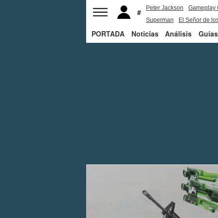
Peter Jackson
Gameplay 
Superman
El Señor de los
PORTADA
Noticias
Análisis
Guías