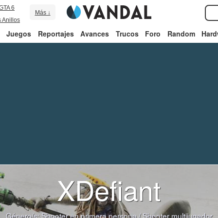
GTA 6
Más ↓
 Anillos
Juegos
Reportajes
Avances
Trucos
Foro
Random
Hard
XDefiant
Género/s:
Shooter en primera persona
/
Shooter multijugador