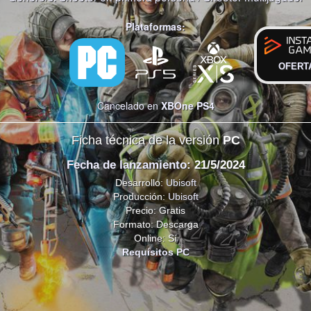
Plataformas:
OFERT
Cancelado en
XBOne
PS4
Ficha técnica de la versión
PC
Fecha de lanzamiento
: 21/5/2024
Desarrollo:
Ubisoft
Producción:
Ubisoft
Precio: Gratis
Formato: Descarga
Online: Sí
Requisitos PC