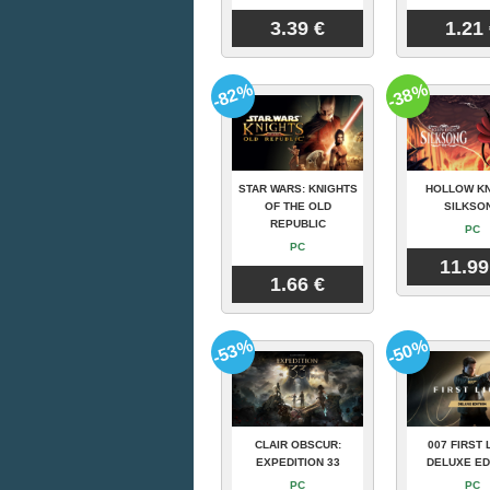
3.39 €
1.21
-82%
-38%
STAR WARS: KNIGHTS
HOLLOW KN
OF THE OLD
SILKSO
REPUBLIC
PC
PC
11.99
1.66 €
-53%
-50%
CLAIR OBSCUR:
007 FIRST 
EXPEDITION 33
DELUXE ED
PC
PC