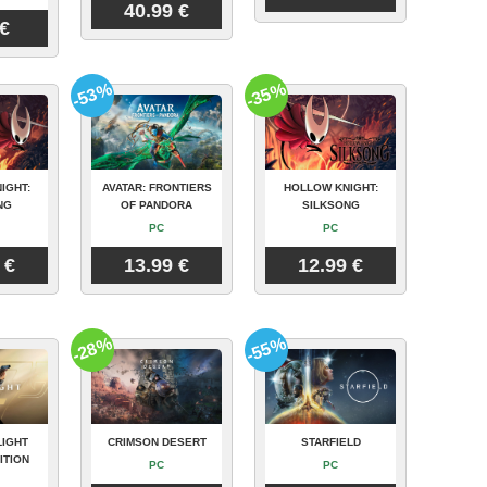
40.99 €
 €
-53%
-35%
IGHT:
AVATAR: FRONTIERS
HOLLOW KNIGHT:
NG
OF PANDORA
SILKSONG
PC
PC
 €
13.99 €
12.99 €
-28%
-55%
LIGHT
CRIMSON DESERT
STARFIELD
ITION
PC
PC