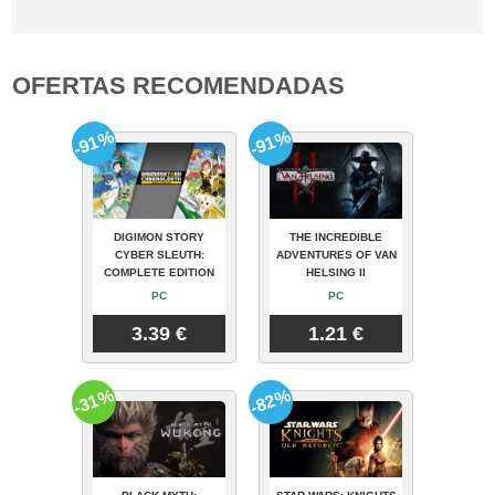
OFERTAS RECOMENDADAS
-91%
-91%
DIGIMON STORY
THE INCREDIBLE
CYBER SLEUTH:
ADVENTURES OF VAN
COMPLETE EDITION
HELSING II
PC
PC
3.39 €
1.21 €
-31%
-82%