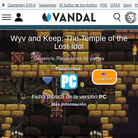
Gameplay GTA 6
Superman
El Señor de los Anillos
PS5
GTA 6
Sony
P
Wyv and Keep: The Temple of the
Lost Idol
Género/s:
Plataformas de puzles
Plataformas:
COMPRAR
Ficha técnica de la versión
PC
Más información