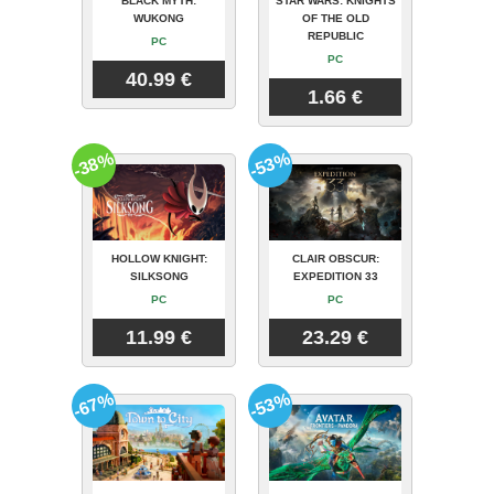
BLACK MYTH:
STAR WARS: KNIGHTS
WUKONG
OF THE OLD
REPUBLIC
PC
PC
40.99 €
1.66 €
-38%
-53%
HOLLOW KNIGHT:
CLAIR OBSCUR:
SILKSONG
EXPEDITION 33
PC
PC
11.99 €
23.29 €
-67%
-53%