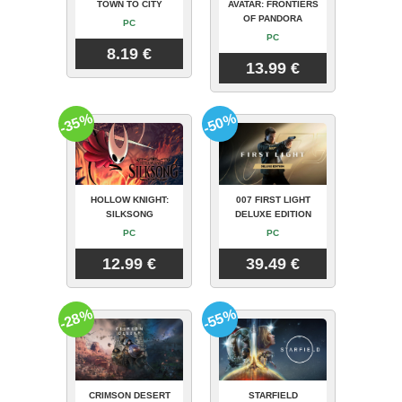
TOWN TO CITY
AVATAR: FRONTIERS
OF PANDORA
PC
PC
8.19 €
13.99 €
-35%
-50%
HOLLOW KNIGHT:
007 FIRST LIGHT
SILKSONG
DELUXE EDITION
PC
PC
12.99 €
39.49 €
-28%
-55%
CRIMSON DESERT
STARFIELD