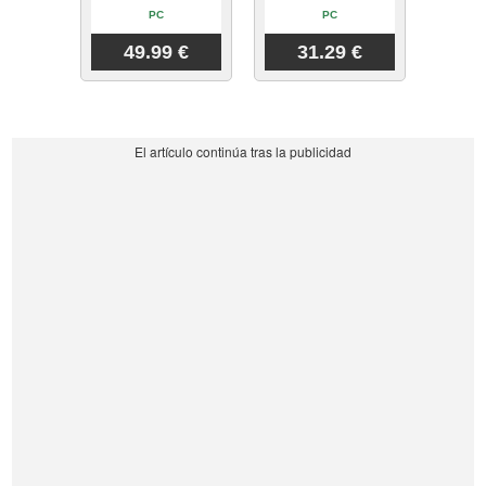
PC
PC
49.99 €
31.29 €