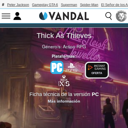
Peter Jackson
Gameplay GTA 6
Superman
Spider-Man
El Señor de los A
Thick As Thieves
Género/s:
Action-RPG
Plataformas:
OFERTA
Ficha técnica de la versión
PC
Más información