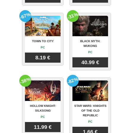
-67%
-31%
TOWN TO CITY
BLACK MYTH:
WUKONG
PC
PC
8.19 €
40.99 €
-38%
-82%
HOLLOW KNIGHT:
STAR WARS: KNIGHTS
SILKSONG
OF THE OLD
REPUBLIC
PC
PC
11.99 €
1.66 €