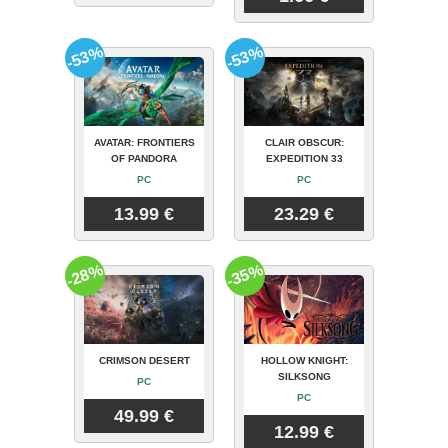
-53%
-53%
AVATAR: FRONTIERS
CLAIR OBSCUR:
OF PANDORA
EXPEDITION 33
PC
PC
13.99 €
23.29 €
-28%
-35%
CRIMSON DESERT
HOLLOW KNIGHT:
SILKSONG
PC
PC
49.99 €
12.99 €