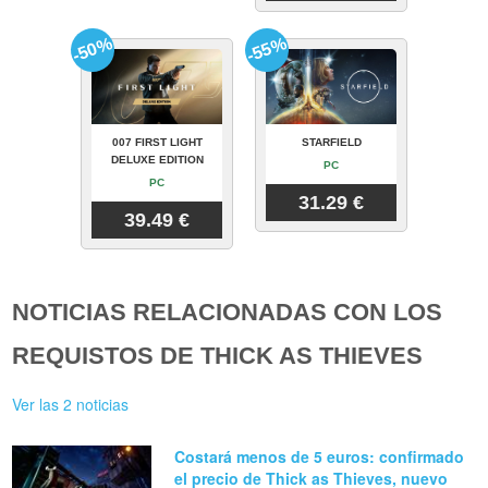
-50%
-55%
007 FIRST LIGHT
STARFIELD
DELUXE EDITION
PC
PC
31.29 €
39.49 €
NOTICIAS RELACIONADAS CON LOS
REQUISTOS DE THICK AS THIEVES
Ver las 2 noticias
Costará menos de 5 euros: confirmado
el precio de Thick as Thieves, nuevo