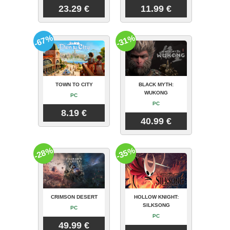
23.29 €
11.99 €
-67%
-31%
TOWN TO CITY
BLACK MYTH:
WUKONG
PC
PC
8.19 €
40.99 €
-28%
-35%
CRIMSON DESERT
HOLLOW KNIGHT:
SILKSONG
PC
PC
49.99 €