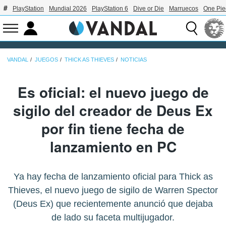
PlayStation
Mundial 2026
PlayStation 6
Dive or Die
Marruecos
One Pie
VANDAL
JUEGOS
THICK AS THIEVES
NOTICIAS
Es oficial: el nuevo juego de
sigilo del creador de Deus Ex
por fin tiene fecha de
lanzamiento en PC
Ya hay fecha de lanzamiento oficial para Thick as
Thieves, el nuevo juego de sigilo de Warren Spector
(Deus Ex) que recientemente anunció que dejaba
de lado su faceta multijugador.