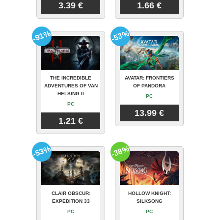
3.39 €
1.66 €
-91%
-53%
THE INCREDIBLE
AVATAR: FRONTIERS
ADVENTURES OF VAN
OF PANDORA
HELSING II
PC
PC
13.99 €
1.21 €
-53%
-38%
CLAIR OBSCUR:
HOLLOW KNIGHT:
EXPEDITION 33
SILKSONG
PC
PC