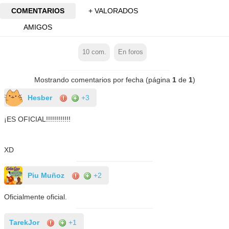
COMENTARIOS
+ VALORADOS
AMIGOS
10
com.
En foros
Mostrando comentarios por fecha (página
1
de
1
)
Hesber
+3
¡ES OFICIAL!!!!!!!!!!!!
XD
Piu Muñoz
+2
Oficialmente oficial.
TarekJor
+1