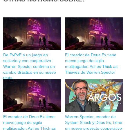
De PvPvE a un juego en
El creador de Deus Ex tiene
solitario y con cooperativo:
nuevo juego de sigilo
Warren Spector confirma un
multijugador: Así es Thick as
cambio drástico en su nuevo
Thieves de Warren Spector
título
El creador de Deus Ex tiene
Warren Spector, creador de
nuevo juego de sigilo
System Shock y Deus Ex, tiene
multijugador: Así es Thick as
un nuevo proyecto cooperativo