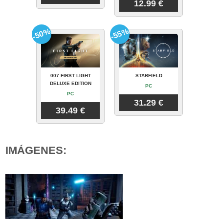
12.99 €
-50%
-55%
007 FIRST LIGHT
STARFIELD
DELUXE EDITION
PC
PC
31.29 €
39.49 €
IMÁGENES: