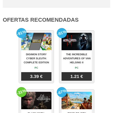
OFERTAS RECOMENDADAS
-91%
-91%
DIGIMON STORY
THE INCREDIBLE
CYBER SLEUTH:
ADVENTURES OF VAN
COMPLETE EDITION
HELSING II
PC
PC
3.39 €
1.21 €
-31%
-67%