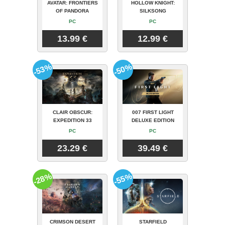
AVATAR: FRONTIERS
HOLLOW KNIGHT:
OF PANDORA
SILKSONG
PC
PC
13.99 €
12.99 €
-53%
-50%
CLAIR OBSCUR:
007 FIRST LIGHT
EXPEDITION 33
DELUXE EDITION
PC
PC
23.29 €
39.49 €
-28%
-55%
CRIMSON DESERT
STARFIELD