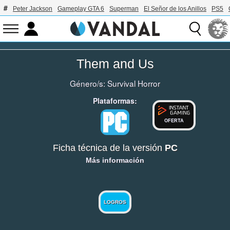
Peter Jackson
Gameplay GTA 6
Superman
El Señor de los Anillos
PS5
Them and Us
Género/s:
Survival Horror
Plataformas:
OFERTA
Ficha técnica de la versión
PC
Más información
LOGROS