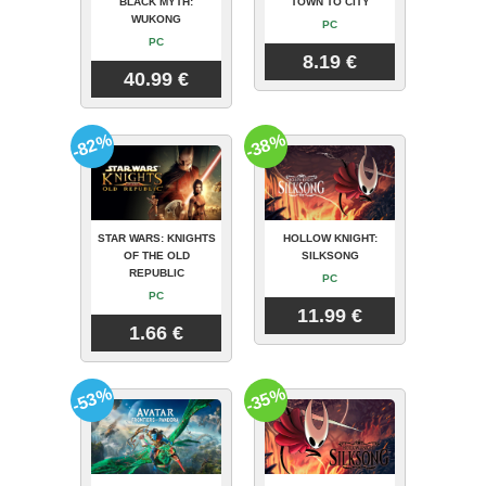
BLACK MYTH:
TOWN TO CITY
WUKONG
PC
PC
8.19 €
40.99 €
-82%
-38%
STAR WARS: KNIGHTS
HOLLOW KNIGHT:
OF THE OLD
SILKSONG
REPUBLIC
PC
PC
11.99 €
1.66 €
-53%
-35%