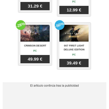
PC
31.29 €
12.99 €
-28%
-50%
CRIMSON DESERT
007 FIRST LIGHT
DELUXE EDITION
PC
PC
49.99 €
39.49 €