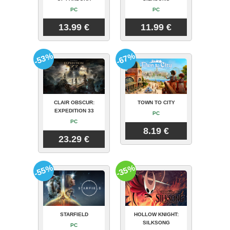
PC
PC
13.99 €
11.99 €
-53%
-67%
CLAIR OBSCUR:
TOWN TO CITY
EXPEDITION 33
PC
PC
8.19 €
23.29 €
-55%
-35%
STARFIELD
HOLLOW KNIGHT:
SILKSONG
PC