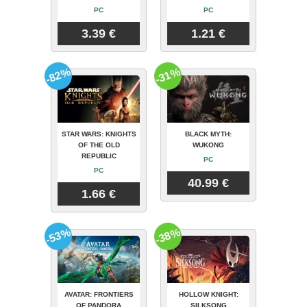
PC
PC
3.39 €
1.21 €
-82%
-31%
STAR WARS: KNIGHTS
BLACK MYTH:
OF THE OLD
WUKONG
REPUBLIC
PC
PC
40.99 €
1.66 €
-53%
-38%
AVATAR: FRONTIERS
HOLLOW KNIGHT:
OF PANDORA
SILKSONG