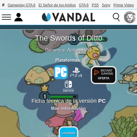
Gameplay GTA 6
El Señor de los Anillos
GTA 6
PS5
Sony
Prime Video
The Swords of Ditto
Género/s:
Action-RPG
Plataformas:
OFERTA
Ficha técnica de la versión
PC
Más información
LOGROS