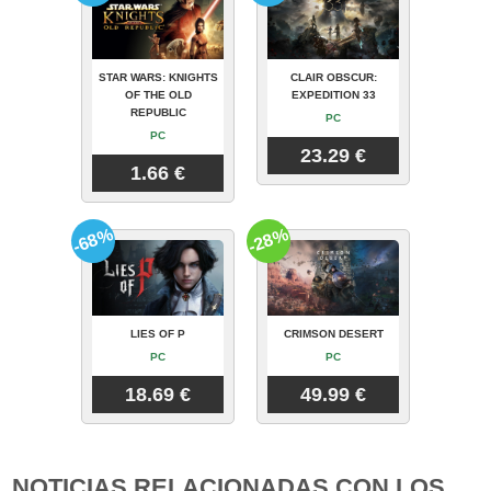
STAR WARS: KNIGHTS
CLAIR OBSCUR:
OF THE OLD
EXPEDITION 33
REPUBLIC
PC
PC
23.29 €
1.66 €
-68%
-28%
LIES OF P
CRIMSON DESERT
PC
PC
18.69 €
49.99 €
NOTICIAS RELACIONADAS CON LOS