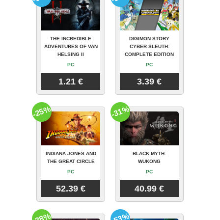
THE INCREDIBLE
DIGIMON STORY
ADVENTURES OF VAN
CYBER SLEUTH:
HELSING II
COMPLETE EDITION
PC
PC
1.21 €
3.39 €
-25%
-31%
INDIANA JONES AND
BLACK MYTH:
THE GREAT CIRCLE
WUKONG
PC
PC
52.39 €
40.99 €
-38%
-53%