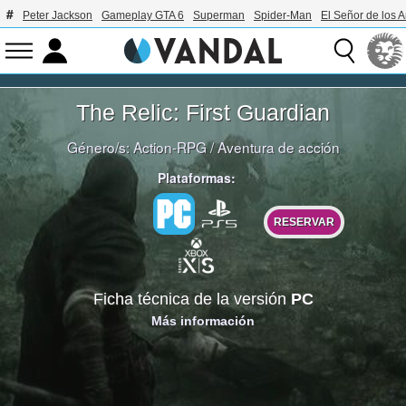
Peter Jackson
Gameplay GTA 6
Superman
Spider-Man
El Señor de los A
The Relic: First Guardian
Género/s:
Action-RPG
/
Aventura de acción
Plataformas:
RESERVAR
Ficha técnica de la versión
PC
Más información