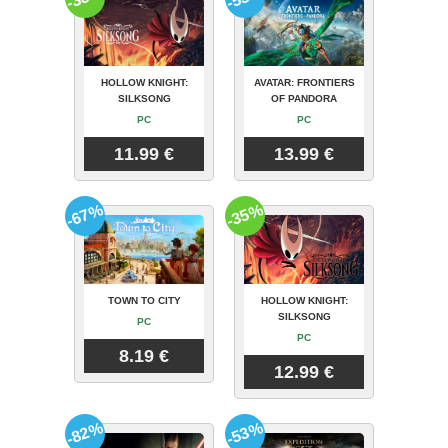
HOLLOW KNIGHT:
AVATAR: FRONTIERS
SILKSONG
OF PANDORA
PC
PC
11.99 €
13.99 €
-67%
-35%
TOWN TO CITY
HOLLOW KNIGHT:
SILKSONG
PC
PC
8.19 €
12.99 €
-82%
-53%