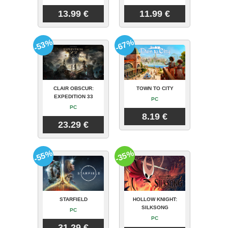
13.99 €
11.99 €
-53%
-67%
CLAIR OBSCUR:
TOWN TO CITY
EXPEDITION 33
PC
PC
8.19 €
23.29 €
-55%
-35%
STARFIELD
HOLLOW KNIGHT:
SILKSONG
PC
PC
31.29 €