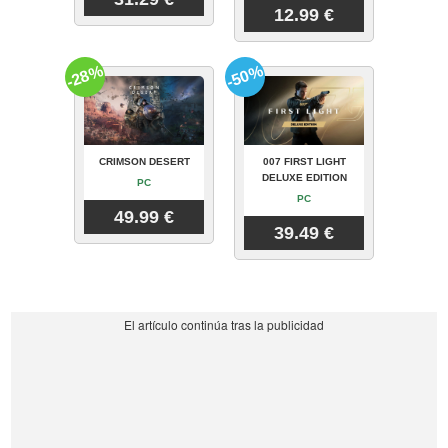
12.99 €
-28%
-50%
CRIMSON DESERT
007 FIRST LIGHT
DELUXE EDITION
PC
PC
49.99 €
39.49 €