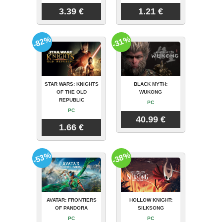
3.39 €
1.21 €
-82%
-31%
STAR WARS: KNIGHTS
BLACK MYTH:
OF THE OLD
WUKONG
REPUBLIC
PC
PC
40.99 €
1.66 €
-53%
-38%
AVATAR: FRONTIERS
HOLLOW KNIGHT:
OF PANDORA
SILKSONG
PC
PC