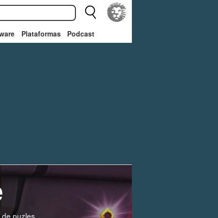
ware
Plataformas
Podcast
e
 de puzles