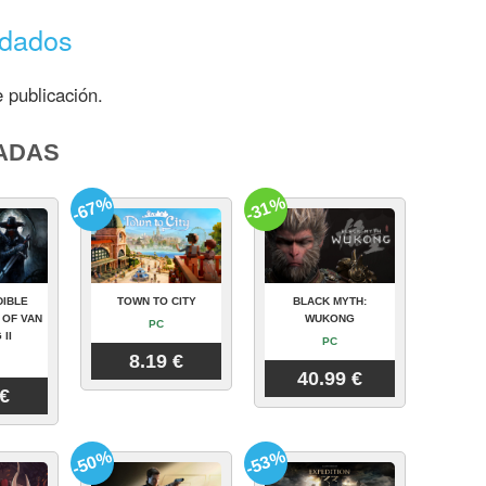
ndados
 publicación.
ADAS
-67%
-31%
DIBLE
TOWN TO CITY
BLACK MYTH:
 OF VAN
WUKONG
PC
 II
PC
8.19 €
40.99 €
 €
-50%
-53%