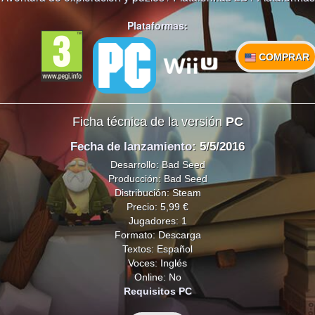
Plataformas:
COMPRAR
Ficha técnica de la versión
PC
Fecha de lanzamiento
: 5/5/2016
Desarrollo: Bad Seed
Producción: Bad Seed
Distribución: Steam
Precio: 5,99 €
Jugadores: 1
Formato: Descarga
Textos: Español
Voces: Inglés
Online: No
Requisitos PC