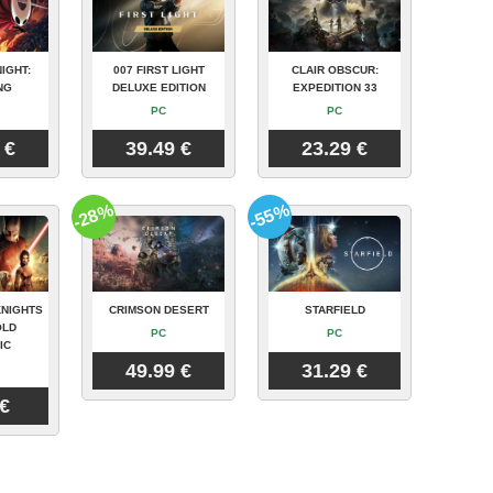
IGHT:
007 FIRST LIGHT
CLAIR OBSCUR:
NG
DELUXE EDITION
EXPEDITION 33
PC
PC
 €
39.49 €
23.29 €
-28%
-55%
KNIGHTS
CRIMSON DESERT
STARFIELD
OLD
PC
PC
IC
49.99 €
31.29 €
 €