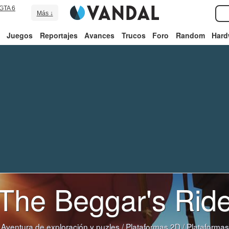
GTA 6
Más ↓
Juegos
Reportajes
Avances
Trucos
Foro
Random
Hard
The Beggar's Rid
:
Aventura de exploración y puzles
/
Plataformas 2D
/
Plataformas