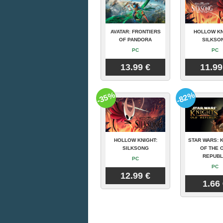
AVATAR: FRONTIERS
HOLLOW KN
OF PANDORA
SILKSO
PC
PC
13.99 €
11.99
-35%
-82%
HOLLOW KNIGHT:
STAR WARS: 
SILKSONG
OF THE 
REPUBL
PC
PC
12.99 €
1.66