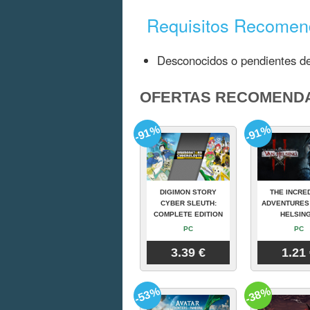
Requisitos Recome
Desconocidos o pendientes de
OFERTAS RECOMEND
-91%
-91%
DIGIMON STORY
THE INCRE
CYBER SLEUTH:
ADVENTURES
COMPLETE EDITION
HELSING
PC
PC
3.39 €
1.21
-53%
-38%