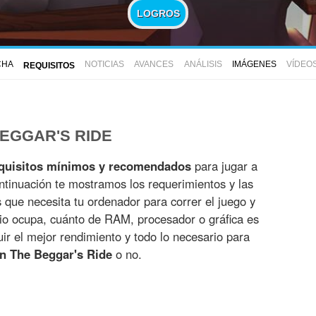
LOGROS
CHA
NOTICIAS
AVANCES
ANÁLISIS
IMÁGENES
VÍDEO
REQUISITOS
BEGGAR'S RIDE
quisitos mínimos y recomendados
para jugar a
ntinuación te mostramos los requerimientos y las
es que necesita tu ordenador para correr el juego y
io ocupa, cuánto de RAM, procesador o gráfica es
r el mejor rendimiento y todo lo necesario para
n The Beggar's Ride
o no.