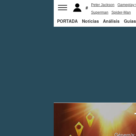
Peter Jackson
Gameplay 
Superman
Spider-Man
PORTADA
Noticias
Análisis
Guías
Género/s