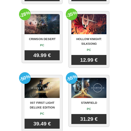
-28%
-35%
CRIMSON DESERT
HOLLOW KNIGHT:
SILKSONG
PC
PC
49.99 €
12.99 €
-50%
-55%
007 FIRST LIGHT
STARFIELD
DELUXE EDITION
PC
PC
31.29 €
39.49 €