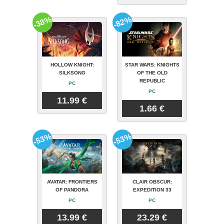
-38%
-82%
HOLLOW KNIGHT:
STAR WARS: KNIGHTS
SILKSONG
OF THE OLD
REPUBLIC
PC
PC
11.99 €
1.66 €
-53%
-53%
AVATAR: FRONTIERS
CLAIR OBSCUR:
OF PANDORA
EXPEDITION 33
PC
PC
13.99 €
23.29 €