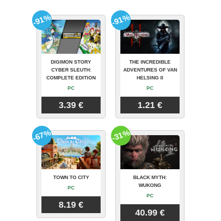
-91%
-91%
DIGIMON STORY
THE INCREDIBLE
CYBER SLEUTH:
ADVENTURES OF VAN
COMPLETE EDITION
HELSING II
PC
PC
3.39 €
1.21 €
-67%
-31%
TOWN TO CITY
BLACK MYTH:
WUKONG
PC
PC
8.19 €
40.99 €