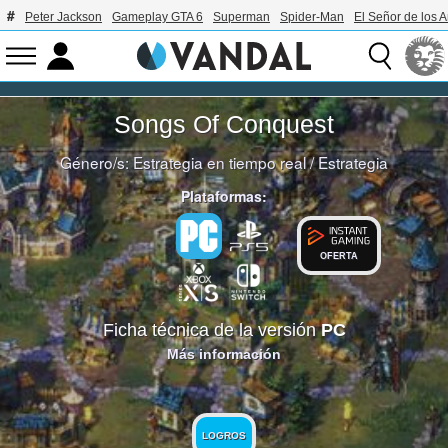
Peter Jackson
Gameplay GTA 6
Superman
Spider-Man
El Señor de los A
Songs Of Conquest
Género/s:
Estrategia en tiempo real
/
Estrategia
Plataformas:
OFERTA
Ficha técnica de la versión
PC
Más información
LOGROS